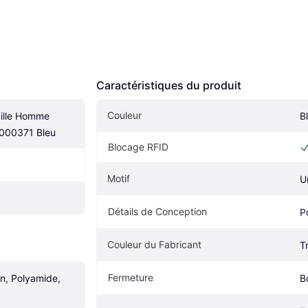
Caractéristiques du produit
Couleur
ille Homme 
Bl
000371 Bleu
Blocage RFID
Motif
U
Détails de Conception
P
Couleur du Fabricant
T
Fermeture
n, Polyamide, 
B