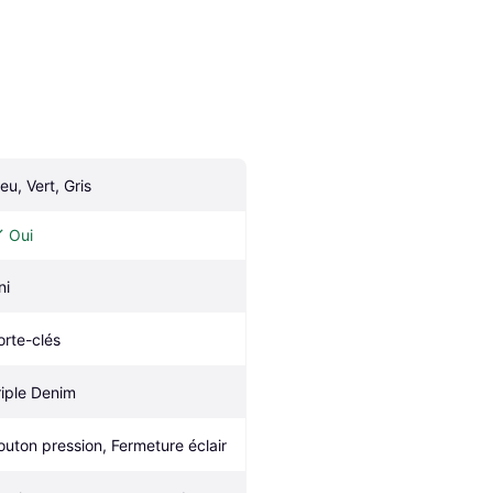
eu, Vert, Gris
Oui
ni
orte-clés
riple Denim 
outon pression, Fermeture éclair