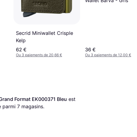
Wallet Barva - Gris
Secrid Miniwallet Crisple
Kelp
62 €
36 €
Ou 3 paiements de 20,66 €
Ou 3 paiements de 12,00 €
 Grand Format EK000371 Bleu
 est 
e parmi 
7
 magasins.