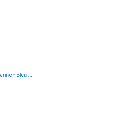
Portefeuille Eastpak toile EK371 Crew Single 26W Marine - Bleu marine