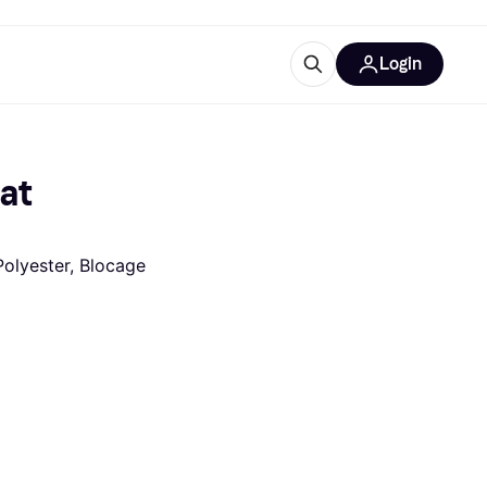
Login
lus d'informations
de bureau
u'est-ce que Klarna?
t 
Polyester, Blocage 
catégories