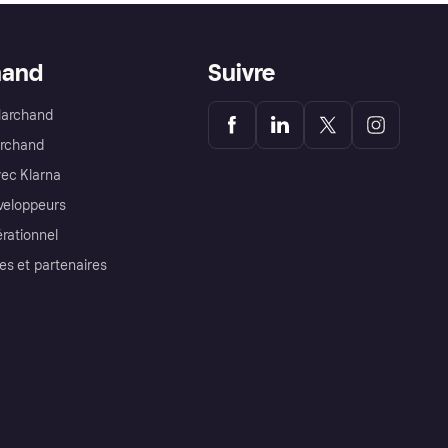
hand
Suivre
Marchand
archand
ec Klarna
éveloppeurs
érationnel
es et partenaires