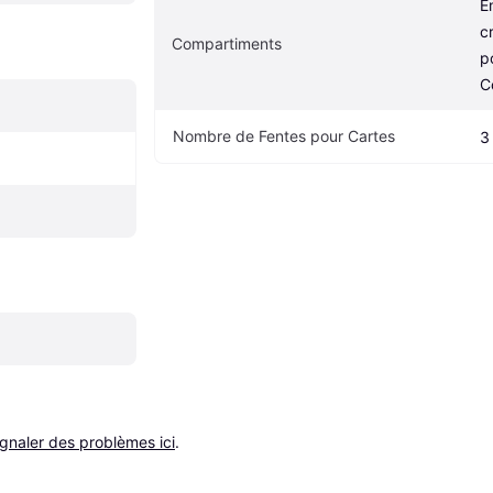
E
c
Compartiments
po
C
Nombre de Fentes pour Cartes
3
ignaler des problèmes ici
.