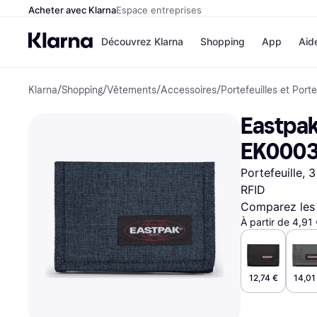
Acheter avec Klarna
Espace entreprises
Découvrez Klarna
Shopping
App
Aid
Klarna
/
Shopping
/
Vêtements
/
Accessoires
/
Portefeuilles et Port
Options de paiem
Magasins
Toutes les options d
Cdiscoun
Eastpak
paiement
Airbnb
Payer maintenant
Booking.
EK0003
Paiement en 3 fois
Temu
Paiement à 30 jours
JD Sport
Portefeuille, 
Klarna sur Apple Pa
RFID
Comparez les 
Voir tous les
À partir de 4,91
12,74 €
14,01