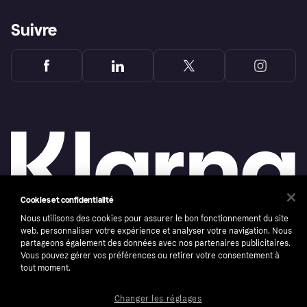
Suivre
Cookies et confidentialité
Nous utilisons des cookies pour assurer le bon fonctionnement du site
web, personnaliser votre expérience et analyser votre navigation. Nous
Copyright © 2005-2026 Klarna Bank AB (publ). Headquarters: Stockholm, Sweden. All
partageons également des données avec nos partenaires publicitaires.
rights reserved. Klarna Bank AB (publ). Sveavägen 46, 111 34 Stockholm. Organization
number: 556737-0431
Vous pouvez gérer vos préférences ou retirer votre consentement à
tout moment.
Conditions
Cookies
Klarna.com
Changer les réglages