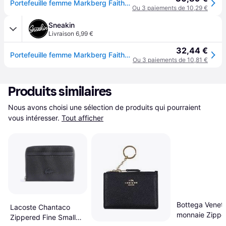
Portefeuille femme Markberg FaithMBG - Marron
Ou 3 paiements de 10,29 €
Sneakin
Livraison 6,99 €
32,44 €
Portefeuille femme Markberg FaithMBG - Marron
Ou 3 paiements de 10,81 €
Produits similaires
Nous avons choisi une sélection de produits qui pourraient 
vous intéresser.
Tout afficher
Bottega Veneta
Lacoste Chantaco
monnaie Zippé
Zippered Fine Small