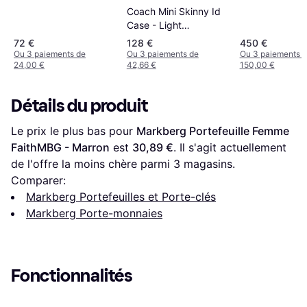
Coin Pouch - Black
Coach Mini Skinny Id
Case - Light
Gold/Black
72 €
128 €
450 €
Ou 3 paiements de
Ou 3 paiements de
Ou 3 paiements 
24,00 €
42,66 €
150,00 €
Détails du produit
Le prix le plus bas pour 
Markberg Portefeuille Femme 
FaithMBG - Marron
 est 
30,89 €
. Il s'agit actuellement 
de l'offre la moins chère parmi 
3
 magasins.
Comparer:
Markberg Portefeuilles et Porte-clés
Markberg Porte-monnaies
Fonctionnalités