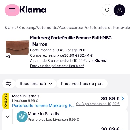
Acheter avec Klarna
Espace entreprises
Klarna
/
Shopping
/
Vêtements
/
Accessoires
/
Portefeuilles et Porte-cl
Markberg Portefeuille Femme FaithMBG 
- Marron
Porte-monnaie, Cuir, Blocage RFID
Comparez les prix de
30,89 €
à
32,44 €
+
3
À partir de 3 paiements de 10,29 € avec
Essayez des paiements flexibles*
Recommandé
Prix avec frais de port
SPONSORISÉ
Made In Paradis
30,89 €
Livraison 6,99 €
Ou 3 paiements de 10,29 €
Portefeuille femme Markberg FaithMBG - Marron
Made In Paradis
·
Prix le plus bas
Livraison 6,99 €
30,89 €