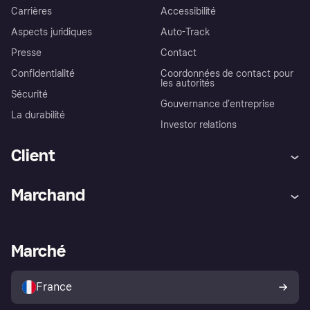
Carrières
Accessibilité
Aspects juridiques
Auto-Track
Presse
Contact
Confidentialité
Coordonnées de contact pour
les autorités
Sécurité
Gouvernance d’entreprise
La durabilité
Investor relations
Client
Aide
Réclamations
Marchand
Login
Protection contre la fraude
Support Marchand
Portail développeurs
L'appli shopping de Klarna
Paramètres de confidentialité
Portail Marchand
Statut opérationnel
Marché
Explorez les magasins
Votre droit de rétractation
Vendre avec Klarna
Plateformes et partenaires
Politique de protection de
l’acheteur Klarna
France