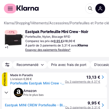
Acheter avec Klarna
Espace entreprises
Klarna
/
Shopping
/
Vêtements
/
Accessoires
/
Portefeuilles et Porte-cl
Eastpak Portefeuille Mini Crew - Noir
-17%
Portefeuille, Nylon, Blocage RFID
Comparez les prix de
9,95 €
à
18,00 €
À partir de 3 paiements de 3,31 € avec
+
1
Essayez des paiements flexibles*
Recommandé
Prix avec frais de port
D'occasio
SPONSORISÉ
Made In Paradis
13,13 €
Livraison 6,99 €
Ou 3 paiements de 4,37 €
Portefeuille Eastpak Mini Crew - Noir
Amazon
Prix le plus bas
9,95 €
Eastpak MINI CREW Portefeuille - Black (Noir)
Ou 3 paiements de 3,31 €