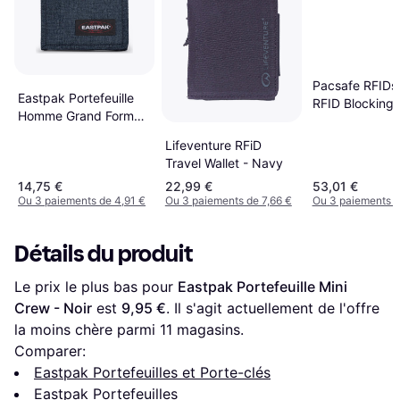
Pacsafe RFIDs
Eastpak Portefeuille
RFID Blocking
Homme Grand Format
Continental Wal
EK000371 Bleu
Black
Lifeventure RFiD
Travel Wallet - Navy
14,75 €
22,99 €
53,01 €
Ou 3 paiements de 4,91 €
Ou 3 paiements de 7,66 €
Ou 3 paiements d
Détails du produit
Le prix le plus bas pour 
Eastpak Portefeuille Mini 
Crew - Noir
 est 
9,95 €
. Il s'agit actuellement de l'offre 
la moins chère parmi 
11
 magasins.
Comparer:
Eastpak Portefeuilles et Porte-clés
Eastpak Portefeuilles