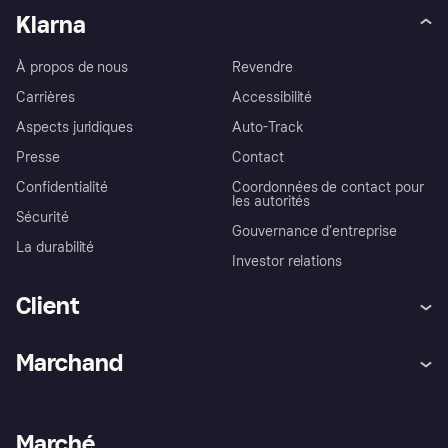
Klarna
À propos de nous
Revendre
Carrières
Accessibilité
Aspects juridiques
Auto-Track
Presse
Contact
Confidentialité
Coordonnées de contact pour
les autorités
Sécurité
Gouvernance d’entreprise
La durabilité
Investor relations
Client
Aide
Réclamations
Marchand
Login
Protection contre la fraude
Support Marchand
Portail développeurs
L'appli shopping de Klarna
Paramètres de confidentialité
Portail Marchand
Statut opérationnel
Marché
Explorez les magasins
Votre droit de rétractation