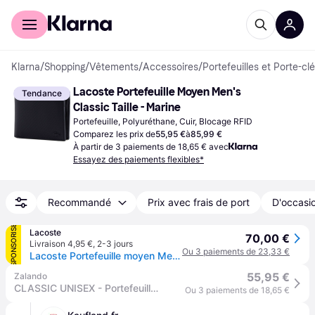
Acheter avec Klarna
Espace entreprises
Klarna
/
Shopping
/
Vêtements
/
Accessoires
/
Portefeuilles et Porte-cl
Lacoste Portefeuille Moyen Men's 
Tendance
Classic Taille - Marine
Portefeuille, Polyuréthane, Cuir, Blocage RFID
Comparez les prix de
55,95 €
à
85,99 €
À partir de 3 paiements de 18,65 € avec
Essayez des paiements flexibles*
Recommandé
Prix avec frais de port
D'occasio
SPONSORISÉ
Lacoste
70,00 €
Livraison 4,95 €
,
2-3 jours
Ou 3 paiements de 23,33 €
Lacoste Portefeuille moyen Men's Classic Taille Taille unique Marine - Marine
55,95 €
Zalando
CLASSIC UNISEX - Portefeuille - marine
Ou 3 paiements de 18,65 €