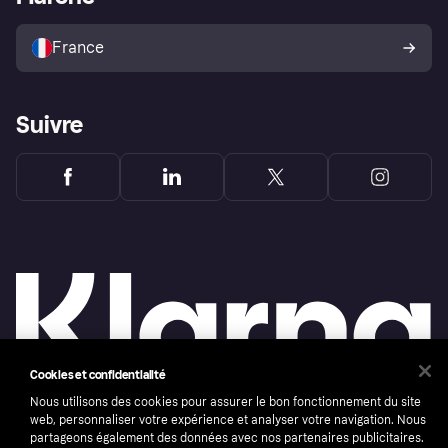
Vendre avec Klarna
Plateformes et partenaires
Politique de protection de
l’acheteur Klarna
France
Suivre
Cookies et confidentialité
Nous utilisons des cookies pour assurer le bon fonctionnement du site
web, personnaliser votre expérience et analyser votre navigation. Nous
Copyright © 2005-2026 Klarna Bank AB (publ). Headquarters: Stockholm, Sweden. All
partageons également des données avec nos partenaires publicitaires.
rights reserved. Klarna Bank AB (publ). Sveavägen 46, 111 34 Stockholm. Organization