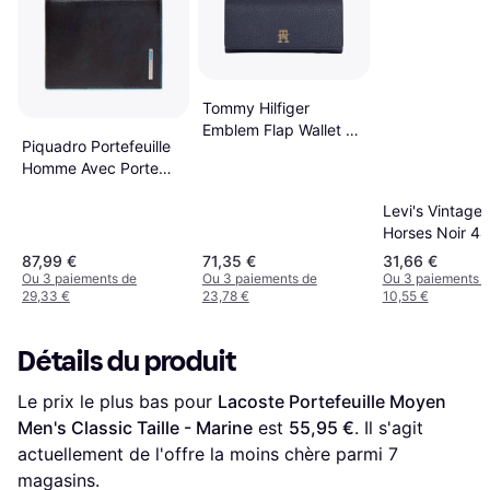
Tommy Hilfiger
Emblem Flap Wallet -
Piquadro Portefeuille
Space Blue
Homme Avec Porte
Monnaie - Taille
Levi's Vintage
Unique
Horses Noir 4
87,99 €
71,35 €
31,66 €
Ou 3 paiements de
Ou 3 paiements de
Ou 3 paiements 
29,33 €
23,78 €
10,55 €
Détails du produit
Le prix le plus bas pour 
Lacoste Portefeuille Moyen 
Men's Classic Taille - Marine
 est 
55,95 €
. Il s'agit 
actuellement de l'offre la moins chère parmi 
7
magasins.