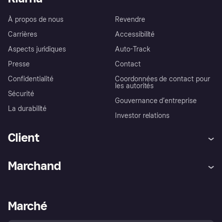
À propos de nous
Revendre
Carrières
Accessibilité
Aspects juridiques
Auto-Track
Presse
Contact
Confidentialité
Coordonnées de contact pour
les autorités
Sécurité
Gouvernance d’entreprise
La durabilité
Investor relations
Client
Aide
Réclamations
Marchand
Login
Protection contre la fraude
Support Marchand
Portail développeurs
L'appli shopping de Klarna
Paramètres de confidentialité
Portail Marchand
Statut opérationnel
Marché
Explorez les magasins
Votre droit de rétractation
Vendre avec Klarna
Plateformes et partenaires
Politique de protection de