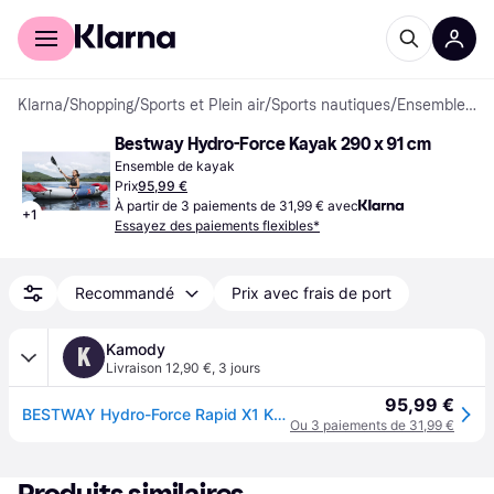
Acheter avec Klarna
Espace entreprises
Klarna
/
Shopping
/
Sports et Plein air
/
Sports nautiques
/
Ensembles de kayak
Bestway Hydro-Force Kayak 290 x 91 cm
Ensemble de kayak
Prix
95,99 €
À partir de 3 paiements de 31,99 € avec
+
1
Essayez des paiements flexibles*
Recommandé
Prix avec frais de port
Kamody
K
Livraison 12,90 €
,
3 jours
95,99 €
BESTWAY Hydro-Force Rapid X1 Kayak gonflable, 290 x 91 x 42 cm 65176
Ou 3 paiements de 31,99 €