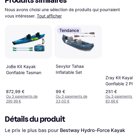
Produits similaires
Nous avons choisi une sélection de produits qui pourraient 
vous intéresser.
Tout afficher
Tendance
Sevylor Tahaa
JoBe Kit Kayak
Inflatable Set
Gonflable Tasman
Zray Kit Kayak
Gonflable 2 Pl
Roatan Avec R
872,99 €
99 €
251 €
Gonfleur
Ou 3 paiements de
Ou 3 paiements de
Ou 3 paiements 
290,99 €
33,00 €
83,66 €
Détails du produit
Le prix le plus bas pour 
Bestway Hydro-Force Kayak 