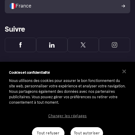
l’acheteur Klarna
France
Suivre
Cookies et confidentialité
Nous utilisons des cookies pour assurer le bon fonctionnement du
site web, personnaliser votre expérience et analyser votre navigation.
Nous partageons également des données avec nos partenaires
publicitaires. Vous pouvez gérer vos préférences ou retirer votre
consentement à tout moment.
Changer les réglages
Copyright © 2005-2026 Klarna Bank AB (publ). Headquarters: Stockholm, Sweden. All
rights reserved. Klarna Bank AB (publ). Sveavägen 46, 111 34 Stockholm. Organization
number: 556737-0431
Tout refuser
Tout autoriser