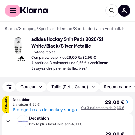
Acheter avec Klarna
Espace entreprises
Klarna
/
Shopping
/
Sports et Plein air
/
Sports de balle
/
Football
/
Protège-tibias
adidas Hockey Shin Pads 2020/21 - 
White/Black/Silver Metallic
Protège-tibias
Comparez les prix de
29,00 €
à
32,99 €
À partir de 3 paiements de 9,66 € avec
Essayez des paiements flexibles*
Couleur
Taille (Petit-Grand)
Recommandé
SPONSORISÉ
Decathlon
29,00 €
Livraison 4,99 €
Ou 3 paiements de 9,66 €
Protège-tibias de hockey sur gazon intensité forte adulte Hockey blanc noir
Decathlon
·
Prix le plus bas
Livraison 4,99 €
29,00 €