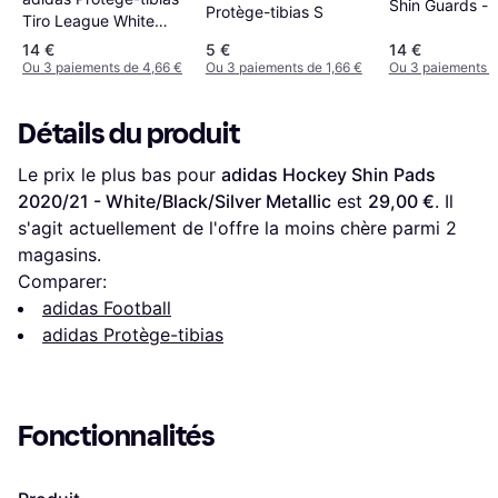
Shin Guards -
Protège-tibias S
Tiro League White
Black/Gold Meta
Black Silver Metallic
14 €
5 €
14 €
White
Ou 3 paiements de 4,66 €
Ou 3 paiements de 1,66 €
Ou 3 paiements d
Détails du produit
Le prix le plus bas pour 
adidas Hockey Shin Pads 
2020/21 - White/Black/Silver Metallic
 est 
29,00 €
. Il 
s'agit actuellement de l'offre la moins chère parmi 
2
magasins.
Comparer:
adidas Football
adidas Protège-tibias
Fonctionnalités