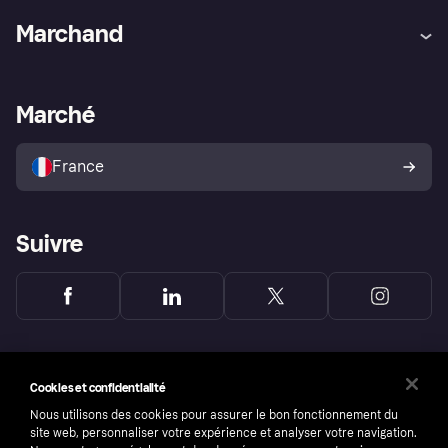
Aide
Réclamations
Marchand
Login
Protection contre la fraude
Support Marchand
Portail développeurs
L'appli shopping de Klarna
Paramètres de confidentialité
Portail Marchand
Statut opérationnel
Marché
Explorez les magasins
Votre droit de rétractation
Vendre avec Klarna
Plateformes et partenaires
Politique de protection de
l’acheteur Klarna
France
Suivre
Cookies et confidentialité
Nous utilisons des cookies pour assurer le bon fonctionnement du
site web, personnaliser votre expérience et analyser votre navigation.