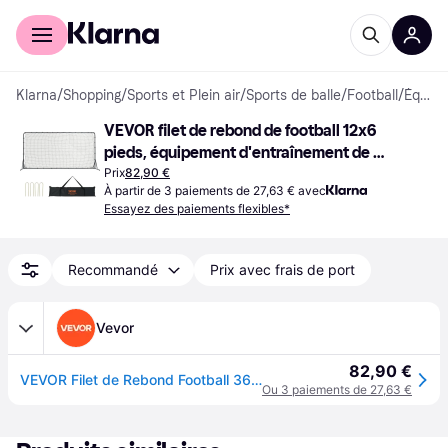
Acheter avec Klarna
Espace entreprises
Klarna
/
Shopping
/
Sports et Plein air
/
Sports de balle
/
Football
/
Équipements d'entraînement de football
VEVOR filet de rebond de football 12x6 
pieds, équipement d'entraînement de 
football en fer, sac Portable
Prix
82,90 €
À partir de 3 paiements de 27,63 € avec
Essayez des paiements flexibles*
Recommandé
Prix avec frais de port
Vevor
82,90 €
VEVOR Filet de Rebond Football 366 x 183 cm Rebondisseur pour Entraînement Football Tube en Fer Équipements de Sport avec Sac Portable pour Entraînement en Solo, en Équipe, les Passes, le Volley
Ou 3 paiements de 27,63 €