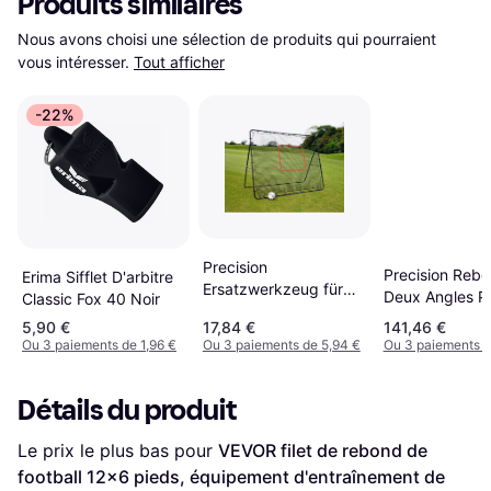
Produits similaires
Nous avons choisi une sélection de produits qui pourraient 
vous intéresser.
Tout afficher
-22%
Precision
Precision Rebo
Erima Sifflet D'arbitre
Ersatzwerkzeug für
Deux Angles Pr
Classic Fox 40 Noir
Bouncer Pro Jumbo
5,90 €
17,84 €
141,46 €
Noir
Ou 3 paiements de 1,96 €
Ou 3 paiements de 5,94 €
Ou 3 paiements d
Détails du produit
Le prix le plus bas pour 
VEVOR filet de rebond de 
football 12x6 pieds, équipement d'entraînement de 