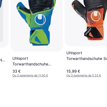
Uhlsport
Uhlsport
Torwarthandschuhe So
HN
Torwarthandschuhe
Resist Orange
Aquasoft Bleu
33 €
15,99 €
Ou 3 paiements de 11,00 €
Ou 3 paiements de 5,33 €