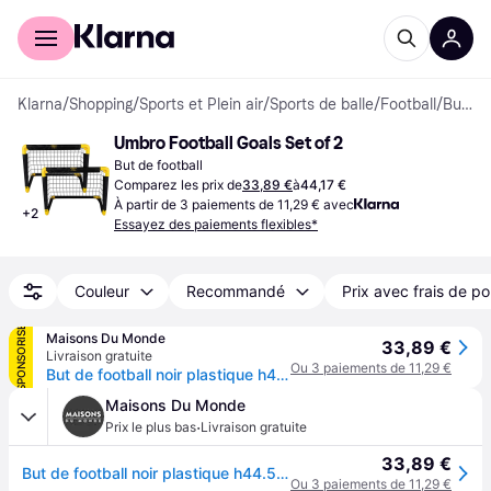
Acheter avec Klarna
Espace entreprises
Klarna
/
Shopping
/
Sports et Plein air
/
Sports de balle
/
Football
/
Buts de Football
Umbro Football Goals Set of 2
But de football
Comparez les prix de
33,89 €
à
44,17 €
À partir de 3 paiements de 11,29 € avec
+
2
Essayez des paiements flexibles*
Couleur
Recommandé
Prix avec frais de po
SPONSORISÉ
Maisons Du Monde
33,89 €
Livraison gratuite
Ou 3 paiements de 11,29 €
But de football noir plastique h44.5xl44.5xl56cm
Maisons Du Monde
·
Prix le plus bas
Livraison gratuite
33,89 €
But de football noir plastique h44.5xl44.5xl56cm
Ou 3 paiements de 11,29 €