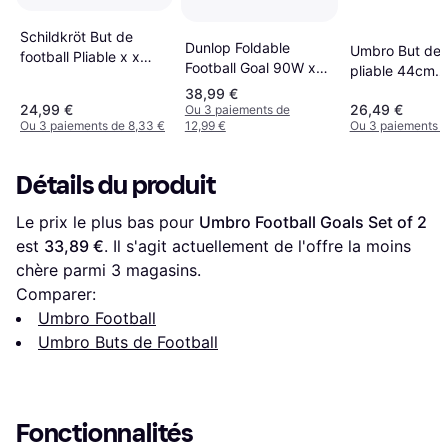
Schildkröt But de
Dunlop Foldable
Umbro But de f
football Pliable x x
Football Goal 90W x
pliable 44cm
Noir
61Hcm
Noir/Jaune
38,99 €
24,99 €
26,49 €
Ou 3 paiements de
Ou 3 paiements de 8,33 €
12,99 €
Ou 3 paiements d
Détails du produit
Le prix le plus bas pour 
Umbro Football Goals Set of 2
est 
33,89 €
. Il s'agit actuellement de l'offre la moins 
chère parmi 
3
 magasins.
Comparer:
Umbro Football
Umbro Buts de Football
Fonctionnalités