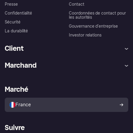
Presse
Contact
Confidentialité
Coordonnées de contact pour
les autorités
Sécurité
Gouvernance d’entreprise
La durabilité
Investor relations
Client
Aide
Réclamations
Marchand
Login
Protection contre la fraude
Support Marchand
Portail développeurs
L'appli shopping de Klarna
Paramètres de confidentialité
Portail Marchand
Statut opérationnel
Marché
Explorez les magasins
Votre droit de rétractation
Vendre avec Klarna
Plateformes et partenaires
Politique de protection de
l’acheteur Klarna
France
Suivre