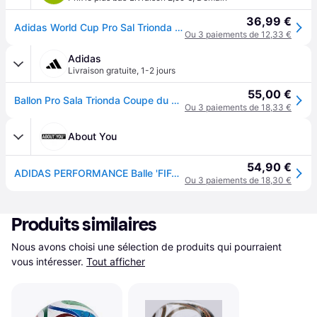
36,99 €
Adidas World Cup Pro Sal Trionda Football Ball Multicolore
Ou 3 paiements de 12,33 €
Adidas
Livraison gratuite
,
1-2 jours
55,00 €
Ballon Pro Sala Trionda Coupe du Monde de la FIFA 26™
Ou 3 paiements de 18,33 €
About You
54,90 €
ADIDAS PERFORMANCE Balle 'FIFA World Cup 26™ Trionda Pro Sala' bleu roi / vert / rouge / blanc
Ou 3 paiements de 18,30 €
Produits similaires
Nous avons choisi une sélection de produits qui pourraient 
vous intéresser.
Tout afficher