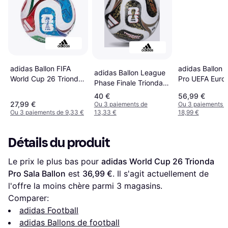
adidas Ballon 
adidas Ballon FIFA
adidas Ballon League
Pro UEFA Euro
World Cup 26 Trionda
Phase Finale Trionda
Pro 5 Blanc
League Blanc
Coupe Blanc
40 €
56,99 €
27,99 €
Ou 3 paiements de
Ou 3 paiements 
Ou 3 paiements de 9,33 €
13,33 €
18,99 €
Détails du produit
Le prix le plus bas pour 
adidas World Cup 26 Trionda 
Pro Sala Ballon
 est 
36,99 €
. Il s'agit actuellement de 
l'offre la moins chère parmi 
3
 magasins.
Comparer:
adidas Football
adidas Ballons de football