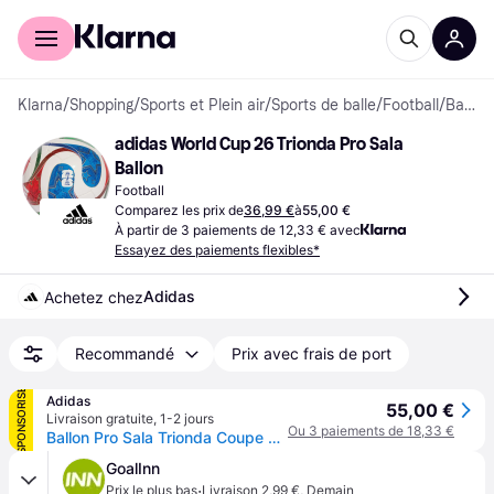
Acheter avec Klarna
Espace entreprises
Klarna
/
Shopping
/
Sports et Plein air
/
Sports de balle
/
Football
/
Ballons de football
adidas World Cup 26 Trionda Pro Sala 
Ballon
Football
Comparez les prix de
36,99 €
à
55,00 €
À partir de 3 paiements de 12,33 € avec
Essayez des paiements flexibles*
Adidas
Achetez chez
Recommandé
Prix avec frais de port
SPONSORISÉ
Adidas
55,00 €
Livraison gratuite
,
1-2 jours
Ou 3 paiements de 18,33 €
Ballon Pro Sala Trionda Coupe du Monde de la FIFA 26™
GoalInn
·
Prix le plus bas
Livraison 2,99 €
,
Demain