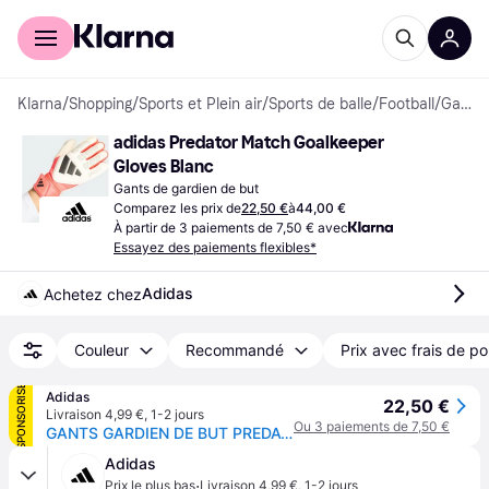
Acheter avec Klarna
Espace entreprises
Klarna
/
Shopping
/
Sports et Plein air
/
Sports de balle
/
Football
/
Gants de gardien de but
adidas Predator Match Goalkeeper 
Gloves Blanc
Gants de gardien de but
Comparez les prix de
22,50 €
à
44,00 €
À partir de 3 paiements de 7,50 € avec
Essayez des paiements flexibles*
Adidas
Achetez chez
Couleur
Recommandé
Prix avec frais de po
SPONSORISÉ
Adidas
22,50 €
Livraison 4,99 €
,
1-2 jours
Ou 3 paiements de 7,50 €
GANTS GARDIEN DE BUT PREDATOR MATCH
Adidas
·
Prix le plus bas
Livraison 4,99 €
,
1-2 jours