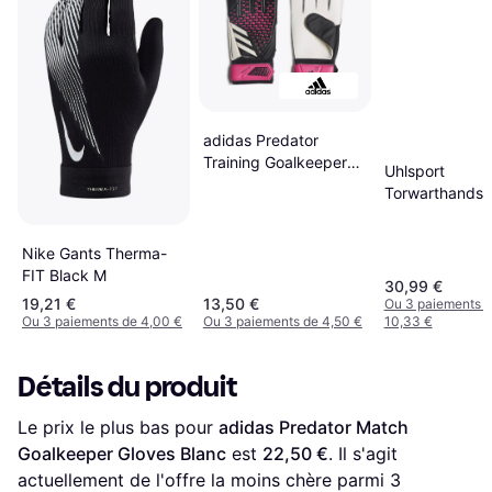
adidas Predator
Training Goalkeeper
Uhlsport
Gloves Black 7
Torwarthands
Powerline Supe
Noir
Nike Gants Therma-
FIT Black M
30,99 €
19,21 €
13,50 €
Ou 3 paiements 
Ou 3 paiements de 4,00 €
Ou 3 paiements de 4,50 €
10,33 €
Détails du produit
Le prix le plus bas pour 
adidas Predator Match 
Goalkeeper Gloves Blanc
 est 
22,50 €
. Il s'agit 
actuellement de l'offre la moins chère parmi 
3