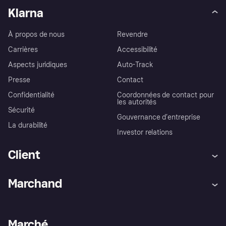
Klarna
À propos de nous
Revendre
Carrières
Accessibilité
Aspects juridiques
Auto-Track
Presse
Contact
Confidentialité
Coordonnées de contact pour
les autorités
Sécurité
Gouvernance d’entreprise
La durabilité
Investor relations
Client
Aide
Réclamations
Marchand
Login
Protection contre la fraude
Support Marchand
Portail développeurs
L'appli shopping de Klarna
Paramètres de confidentialité
Portail Marchand
Statut opérationnel
Marché
Explorez les magasins
Votre droit de rétractation