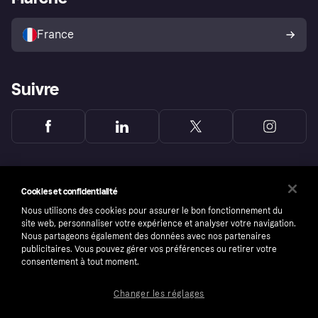
Vendre avec Klarna
Plateformes et partenaires
Politique de protection de
l’acheteur Klarna
France
Suivre
Cookies et confidentialité
Nous utilisons des cookies pour assurer le bon fonctionnement du
site web, personnaliser votre expérience et analyser votre navigation.
Nous partageons également des données avec nos partenaires
publicitaires. Vous pouvez gérer vos préférences ou retirer votre
consentement à tout moment.
Changer les réglages
Copyright © 2005-2026 Klarna Bank AB (publ). Headquarters: Stockholm, Sweden. All
rights reserved. Klarna Bank AB (publ). Sveavägen 46, 111 34 Stockholm. Organization