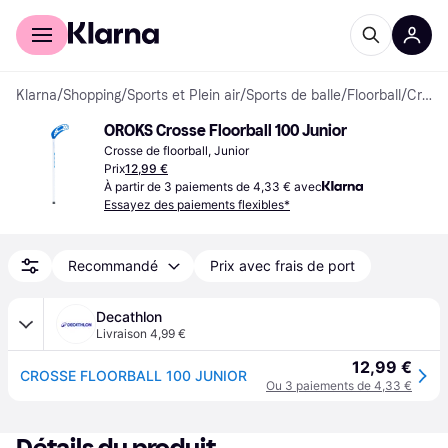
Acheter avec Klarna
Espace entreprises
Klarna
/
Shopping
/
Sports et Plein air
/
Sports de balle
/
Floorball
/
Crosses de floorball
OROKS Crosse Floorball 100 Junior
Crosse de floorball, Junior
Prix
12,99 €
À partir de 3 paiements de 4,33 € avec
Essayez des paiements flexibles*
Recommandé
Prix avec frais de port
Decathlon
Livraison 4,99 €
12,99 €
CROSSE FLOORBALL 100 JUNIOR
Ou 3 paiements de 4,33 €