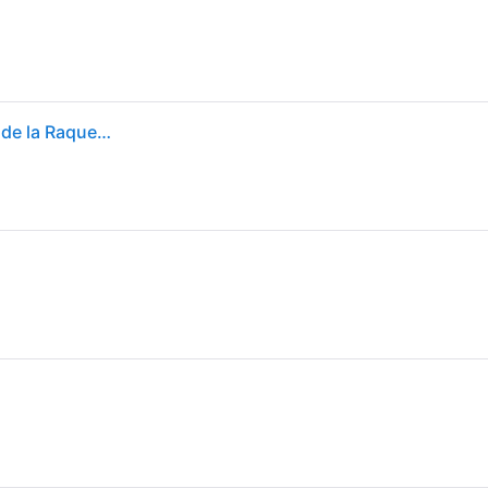
4on TotalGrip - Antidérapant pour améliorer la Prise de la Raquette de Padel. Offre Une adhérence et Une Friction maximales pour Les Mains en Sueur. 200 ML