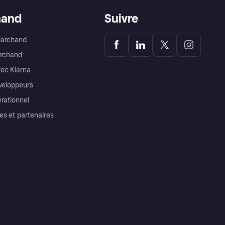
hand
Suivre
Marchand
archand
ec Klarna
éveloppeurs
érationnel
es et partenaires