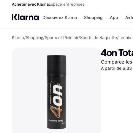
Acheter avec Klarna
Espace entreprises
Découvrez Klarna
Shopping
App
Aid
Klarna
/
Shopping
/
Sports et Plein air
/
Sports de Raquette
/
Tennis
Options de paiement
Magasins
Toutes les options de 
Cdiscoun
4on Tot
Payer maintenant
Airbnb
Paiement en 3 fois
Booking.
Comparez les 
Paiement à 30 jours
Temu
Klarna sur Apple Pay
À partir de 6,33
JD Sports
Voir tous les