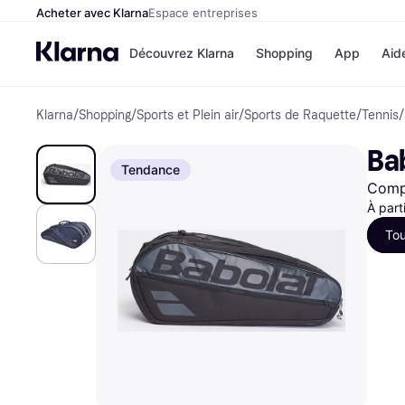
Acheter avec Klarna
Espace entreprises
Découvrez Klarna
Shopping
App
Aid
Klarna
/
Shopping
/
Sports et Plein air
/
Sports de Raquette
/
Tennis
/
Options de paiem
Magasins
Toutes les options d
Cdiscoun
Ba
paiement
Airbnb
Tendance
Payer maintenant
Booking.
Compa
Paiement en 3 fois
Temu
Paiement à 30 jours
JD Sport
À part
Klarna sur Apple Pa
Tou
Voir tous les