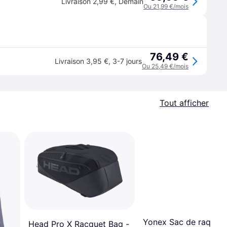
Livraison 2,99 €
,
Demain
Ou 21,99 €/mois
76,49 €
Livraison 3,95 €
,
3-7 jours
Ou 25,49 €/mois
Tout afficher
Yonex Sac de raquett
Head Pro X Racquet Bag -