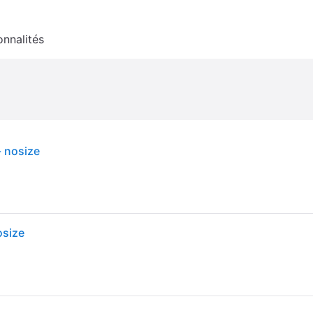
onnalités
- nosize
osize