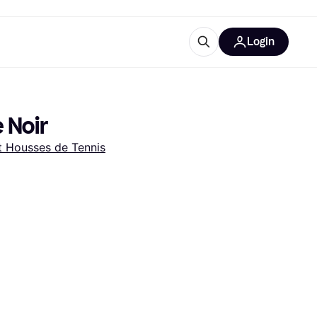
Login
lus d'informations
de bureau
u'est-ce que Klarna?
 Noir
t Housses de Tennis
catégories