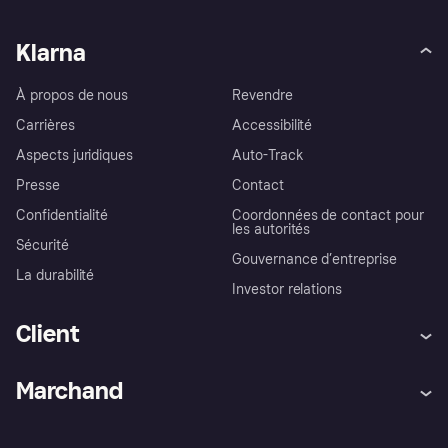
Klarna
À propos de nous
Revendre
Carrières
Accessibilité
Aspects juridiques
Auto-Track
Presse
Contact
Confidentialité
Coordonnées de contact pour
les autorités
Sécurité
Gouvernance d’entreprise
La durabilité
Investor relations
Client
Aide
Réclamations
Marchand
Login
Protection contre la fraude
Support Marchand
Portail développeurs
L'appli shopping de Klarna
Paramètres de confidentialité