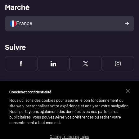
Portail Marchand
Statut opérationnel
Marché
Explorez les magasins
Votre droit de rétractation
Vendre avec Klarna
Plateformes et partenaires
Politique de protection de
l’acheteur Klarna
France
Suivre
Cookies et confidentialité
Nous utilisons des cookies pour assurer le bon fonctionnement du
site web, personnaliser votre expérience et analyser votre navigation.
Nous partageons également des données avec nos partenaires
publicitaires. Vous pouvez gérer vos préférences ou retirer votre
consentement à tout moment.
Changer les réglages