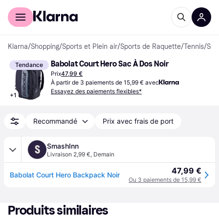
Acheter avec Klarna
Espace entreprises
Klarna
/
Shopping
/
Sports et Plein air
/
Sports de Raquette
/
Tennis
/
Sacs et Housses de Tennis
Babolat Court Hero Sac À Dos Noir
Tendance
Prix
47,99 €
À partir de 3 paiements de 15,99 € avec
Essayez des paiements flexibles*
+
1
Recommandé
Prix avec frais de port
SmashInn
S
Livraison 2,99 €
,
Demain
47,99 €
Babolat Court Hero Backpack Noir
Ou 3 paiements de 15,99 €
Produits similaires