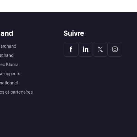
hand
Suivre
Marchand
archand
ec Klarna
éveloppeurs
érationnel
es et partenaires