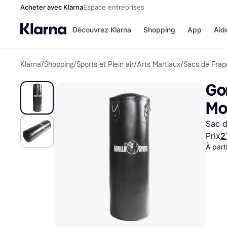
Acheter avec Klarna
Espace entreprises
Découvrez Klarna
Shopping
App
Aid
Klarna
/
Shopping
/
Sports et Plein air
/
Arts Martiaux
/
Sacs de Frap
Options de paiement
Magasins
Toutes les options de 
Cdiscoun
Gor
Payer maintenant
Airbnb
Paiement en 3 fois
Booking.
Mo
Paiement à 30 jours
Temu
Klarna sur Apple Pay
JD Sports
Sac 
Prix
2
À part
Voir tous les