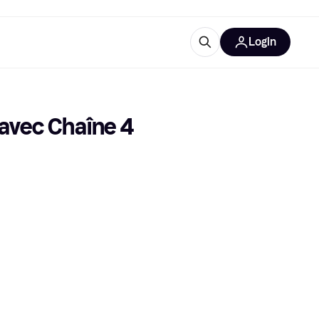
Login
Plus d'informations
de bureau
e
Qu'est-ce que Klarna?
avec Chaîne 4 
catégories