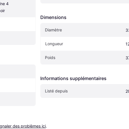
ne 4 
oir
Dimensions
Diamètre
3
Longueur
1
Poids
3
Informations supplémentaires
Listé depuis
2
ignaler des problèmes ici
.