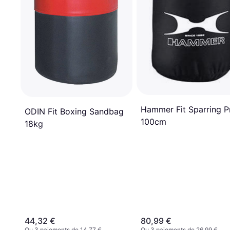
Hammer Fit Sparring P
ODIN Fit Boxing Sandbag
100cm
18kg
44,32 €
80,99 €
Ou 3 paiements de 14,77 €
Ou 3 paiements de 26,99 €