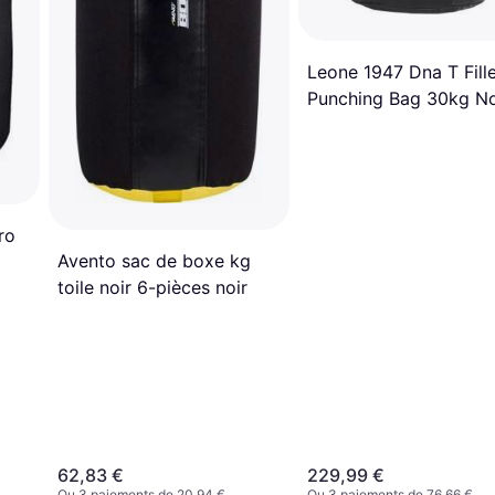
Leone 1947 Dna T Fill
Punching Bag 30kg No
ro
Avento sac de boxe kg
toile noir 6-pièces noir
62,83 €
229,99 €
Ou 3 paiements de 20,94 €
Ou 3 paiements de 76,66 €