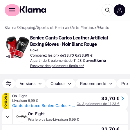
Acheter avec Klarna
Espace entreprises
Klarna
/
Shopping
/
Sports et Plein air
/
Arts Martiaux
/
Gants
Benlee Gants Carlos Leather Artificial 
Boxing Gloves - Noir Blanc Rouge
Boxe
Comparez les prix de
33,70 €
à
33,99 €
+
5
À partir de 3 paiements de 11,23 € avec
Essayez des paiements flexibles*
Versions
Couleur
Recommandé
Prix
SPONSORISÉ
On-Fight
33,70 €
Livraison 6,99 €
Ou 3 paiements de 11,23 €
Gants de boxe Benlee Carlos - Noir
On-Fight
·
Prix le plus bas
Livraison 6,99 €
33,70 €