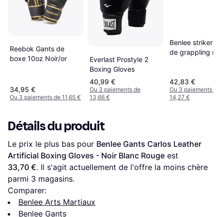
Benlee striker 
Reebok Gants de
de grappling n
boxe 10oz Noir/or
Everlast Prostyle 2
rouge
Boxing Gloves
40,99 €
42,83 €
34,95 €
Ou 3 paiements de
Ou 3 paiements 
Ou 3 paiements de 11,65 €
13,66 €
14,27 €
Détails du produit
Le prix le plus bas pour 
Benlee Gants Carlos Leather 
Artificial Boxing Gloves - Noir Blanc Rouge
 est 
33,70 €
. Il s'agit actuellement de l'offre la moins chère 
parmi 
3
 magasins.
Comparer:
Benlee Arts Martiaux
Benlee Gants