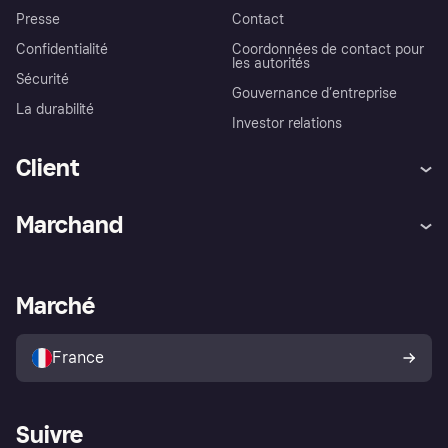
Presse
Contact
Confidentialité
Coordonnées de contact pour
les autorités
Sécurité
Gouvernance d’entreprise
La durabilité
Investor relations
Client
Aide
Réclamations
Marchand
Login
Protection contre la fraude
Support Marchand
Portail développeurs
L'appli shopping de Klarna
Paramètres de confidentialité
Portail Marchand
Statut opérationnel
Marché
Explorez les magasins
Votre droit de rétractation
Vendre avec Klarna
Plateformes et partenaires
Politique de protection de
l’acheteur Klarna
France
Suivre