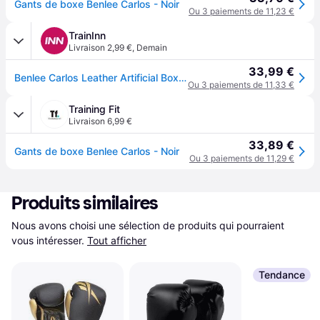
Gants de boxe Benlee Carlos - Noir
Ou 3 paiements de 11,23 €
TrainInn
Livraison 2,99 €
,
Demain
33,99 €
Benlee Carlos Leather Artificial Boxing Gloves Noir 10 oz
Ou 3 paiements de 11,33 €
Training Fit
Livraison 6,99 €
33,89 €
Gants de boxe Benlee Carlos - Noir
Ou 3 paiements de 11,29 €
Produits similaires
Nous avons choisi une sélection de produits qui pourraient 
vous intéresser.
Tout afficher
Tendance