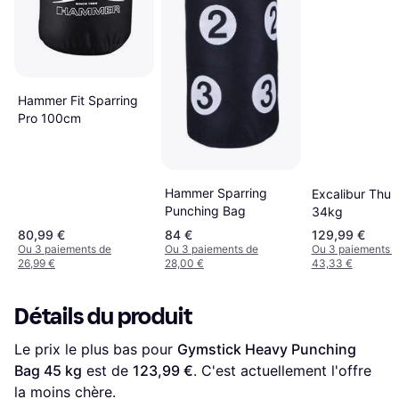
Hammer Fit Sparring
Pro 100cm
Hammer Sparring
Excalibur Thun
Punching Bag
34kg
80,99 €
84 €
129,99 €
Ou 3 paiements de
Ou 3 paiements de
Ou 3 paiements 
26,99 €
28,00 €
43,33 €
Détails du produit
Le prix le plus bas pour 
Gymstick Heavy Punching 
Bag 45 kg
 est de 
123,99 €
. C'est actuellement l'offre 
la moins chère.