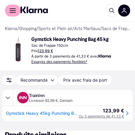
Acheter avec Klarna
Espace entreprises
Klarna
/
Shopping
/
Sports et Plein air
/
Arts Martiaux
/
Sacs de Frappe
Gymstick Heavy Punching Bag 45 kg
Sac de Frappe 150cm
Prix
123,99 €
À partir de 3 paiements de 41,33 € avec
Essayez des paiements flexibles*
Recommandé
Prix avec frais de port
TrainInn
Livraison 82,99 €
,
Demain
123,99 €
Gymstick Heavy 45kg Punching Bag Noir 45 kg
Ou 3 paiements de 41,33 €