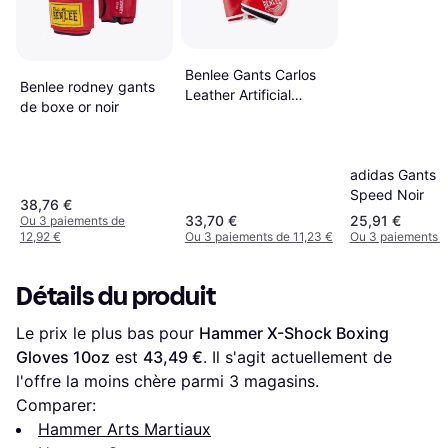
Benlee Gants Carlos
Benlee rodney gants
Leather Artificial
de boxe or noir
Boxing Gloves - Noir
Blanc Rouge
adidas Gants 
Speed Noir
38,76 €
33,70 €
25,91 €
Ou 3 paiements de
12,92 €
Ou 3 paiements de 11,23 €
Ou 3 paiements d
Détails du produit
Le prix le plus bas pour 
Hammer X-Shock Boxing 
Gloves 10oz
 est 
43,49 €
. Il s'agit actuellement de 
l'offre la moins chère parmi 
3
 magasins.
Comparer:
Hammer Arts Martiaux