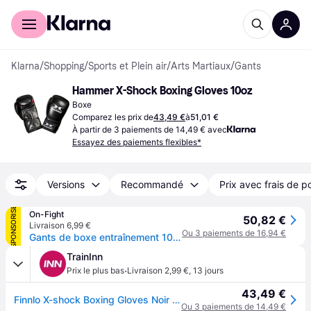
Acheter avec Klarna
Espace entreprises
Klarna
/
Shopping
/
Sports et Plein air
/
Arts Martiaux
/
Gants
Hammer X-Shock Boxing Gloves 10oz
Boxe
Comparez les prix de
43,49 €
à
51,01 €
À partir de 3 paiements de 14,49 € avec
Essayez des paiements flexibles*
Versions
Recommandé
Prix avec frais de p
SPONSORISÉ
On-Fight
50,82 €
Livraison 6,99 €
Ou 3 paiements de 16,94 €
Gants de boxe entraînement 10 OZ Hammer X-Shock, PU - Noir
TrainInn
·
Prix le plus bas
Livraison 2,99 €
,
13 jours
43,49 €
Finnlo X-shock Boxing Gloves Noir 10 oz
Ou 3 paiements de 14,49 €