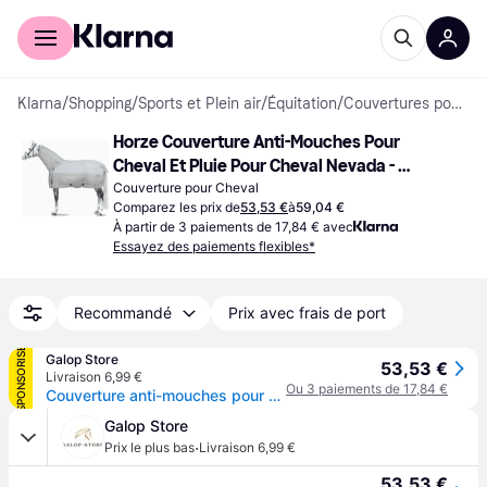
Acheter avec Klarna
Espace entreprises
Klarna
/
Shopping
/
Sports et Plein air
/
Équitation
/
Couvertures pour Chevaux
Horze Couverture Anti-Mouches Pour 
Cheval Et Pluie Pour Cheval Nevada - 
Gris
Couverture pour Cheval
Comparez les prix de
53,53 €
à
59,04 €
À partir de 3 paiements de 17,84 € avec
Essayez des paiements flexibles*
Recommandé
Prix avec frais de port
SPONSORISÉ
Galop Store
53,53 €
Livraison 6,99 €
Ou 3 paiements de 17,84 €
Couverture anti-mouches pour cheval et pluie pour cheval Horze Nevada - Gris
Galop Store
·
Prix le plus bas
Livraison 6,99 €
53,53 €