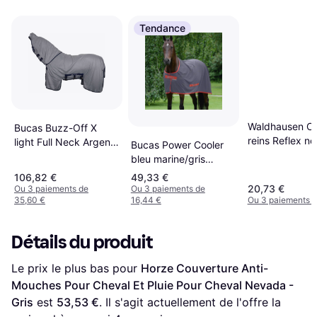
Tendance
Waldhausen Co
Bucas Buzz-Off X
reins Reflex noi
light Full Neck Argent
Bucas Power Cooler
argenté
gris
bleu marine/gris
Black/Silver
106,82 €
49,33 €
20,73 €
Ou 3 paiements de
Ou 3 paiements de
35,60 €
16,44 €
Ou 3 paiements d
Détails du produit
Le prix le plus bas pour 
Horze Couverture Anti-
Mouches Pour Cheval Et Pluie Pour Cheval Nevada - 
Gris
 est 
53,53 €
. Il s'agit actuellement de l'offre la 