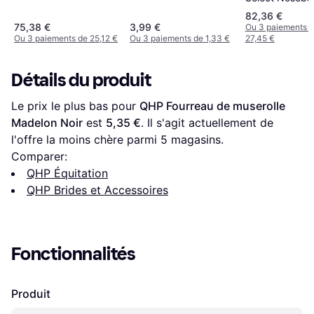
Black/Silver
82,36 €
75,38 €
3,99 €
Ou 3 paiements 
Ou 3 paiements de 25,12 €
Ou 3 paiements de 1,33 €
27,45 €
Détails du produit
Le prix le plus bas pour 
QHP Fourreau de muserolle 
Madelon Noir
 est 
5,35 €
. Il s'agit actuellement de 
l'offre la moins chère parmi 
5
 magasins.
Comparer:
QHP Équitation
QHP Brides et Accessoires
Fonctionnalités
Produit