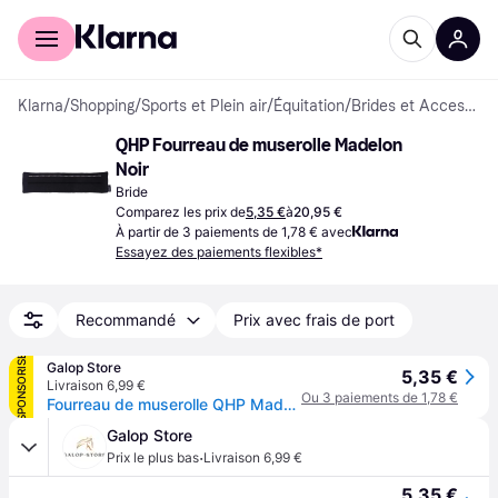
Acheter avec Klarna
Espace entreprises
Klarna
/
Shopping
/
Sports et Plein air
/
Équitation
/
Brides et Accessoires
QHP Fourreau de muserolle Madelon 
Noir
Bride
Comparez les prix de
5,35 €
à
20,95 €
À partir de 3 paiements de 1,78 € avec
Essayez des paiements flexibles*
Recommandé
Prix avec frais de port
SPONSORISÉ
Galop Store
5,35 €
Livraison 6,99 €
Ou 3 paiements de 1,78 €
Fourreau de muserolle QHP Madelon - Noir
Galop Store
·
Prix le plus bas
Livraison 6,99 €
5,35 €