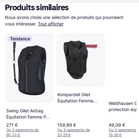
Produits similaires
Nous avons choisi une sélection de produits qui pourraient 
vous intéresser.
Tout afficher
Tendance
Komperdell Gilet
Équitation Femme
Waldhausen Gil
FlexFit Slim - Noir
protection équi
Swing Gilet Airbag
Enfant noir
Équitation Femme P25
- Noir
271 €
159,89 €
49,09 €
Ou 3 paiements de
Ou 3 paiements de
Ou 3 paiements 
90,33 €
53,29 €
16,36 €