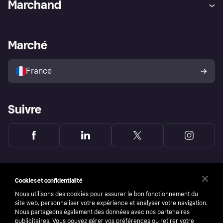
Marchand
Login
Protection contre la fraude
Support Marchand
Portail développeurs
L'appli shopping de Klarna
Paramètres de confidentialité
Portail Marchand
Statut opérationnel
Marché
Explorez les magasins
Votre droit de rétractation
Vendre avec Klarna
Plateformes et partenaires
Politique de protection de
l’acheteur Klarna
France
Suivre
Cookies et confidentialité
Nous utilisons des cookies pour assurer le bon fonctionnement du
site web, personnaliser votre expérience et analyser votre navigation.
Nous partageons également des données avec nos partenaires
publicitaires. Vous pouvez gérer vos préférences ou retirer votre