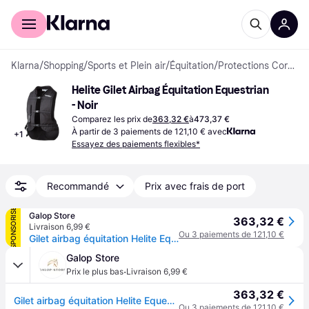
Acheter avec Klarna
Espace entreprises
Klarna
/
Shopping
/
Sports et Plein air
/
Équitation
/
Protections Corporelles
Helite Gilet Airbag Équitation Equestrian 
- Noir
Comparez les prix de
363,32 €
à
473,37 €
À partir de 3 paiements de 121,10 € avec
+
1
Essayez des paiements flexibles*
Recommandé
Prix avec frais de port
SPONSORISÉ
Galop Store
363,32 €
Livraison 6,99 €
Ou 3 paiements de 121,10 €
Gilet airbag équitation Helite Equestrian Airjacket - Noir
Galop Store
·
Prix le plus bas
Livraison 6,99 €
363,32 €
Gilet airbag équitation Helite Equestrian Airjacket - Noir
Ou 3 paiements de 121,10 €