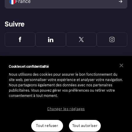
France
Suivre
Cookies et confidentialité
Nous utilisons des cookies pour assurer le bon fonctionnement du
site web, personnaliser votre expérience et analyser votre navigation.
Nous partageons également des données avec nos partenaires
publicitaires. Vous pouvez gérer vos préférences ou retirer votre
consentement à tout moment.
Changer les réglages
Copyright © 2005-2026 Klarna Bank AB (publ). Headquarters: Stockholm, Sweden. All
rights reserved. Klarna Bank AB (publ). Sveavägen 46, 111 34 Stockholm. Organization
number: 556737-0431
Tout refuser
Tout autoriser
Conditions
Cookies
Klarna.com