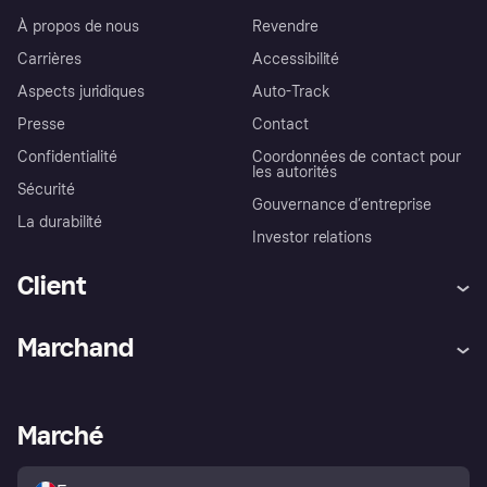
À propos de nous
Revendre
Carrières
Accessibilité
Aspects juridiques
Auto-Track
Presse
Contact
Confidentialité
Coordonnées de contact pour
les autorités
Sécurité
Gouvernance d’entreprise
La durabilité
Investor relations
Client
Aide
Réclamations
Marchand
Login
Protection contre la fraude
Support Marchand
Portail développeurs
L'appli shopping de Klarna
Paramètres de confidentialité
Portail Marchand
Statut opérationnel
Marché
Explorez les magasins
Votre droit de rétractation
Vendre avec Klarna
Plateformes et partenaires
Politique de protection de
l’acheteur Klarna