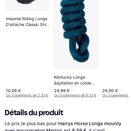
Imperial Riding Longe
D'attache Classic SH -
Bleu
Kentucky Longe
équitation en corde
Basic Vert
10,06 €
24,99 €
29,90 €
Ou 3 paiements de 3,35 €
Ou 3 paiements de 8,33 €
Ou 3 paiements d
Détails du produit
Le prix le plus bas pour 
Harrys Horse Longe mounty 
avec mousqueton Marron
 est 
8,59 €
. Il s'agit 