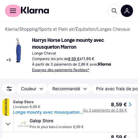
Acheter avec Klarna
Espace entreprises
Klarna
/
Shopping
/
Sports et Plein air
/
Équitation
/
Longes Chevaux
Harrys Horse Longe mounty avec 
mousqueton Marron
Longe Cheval
Comparez les prix de
8,59 €
à
11,95 €
+
5
À partir de 3 paiements de 2,86 € avec
Essayez des paiements flexibles*
Couleur
Recommandé
Prix avec frais de po
SPONSORISÉ
Galop Store
8,59 €
Livraison 6,99 €
Ou 3 paiements de 2,86 €
Longe mounty avec mousqueton Harry's Horse - Marron
Galop Store
·
Prix le plus bas
Livraison 6,99 €
8,59 €