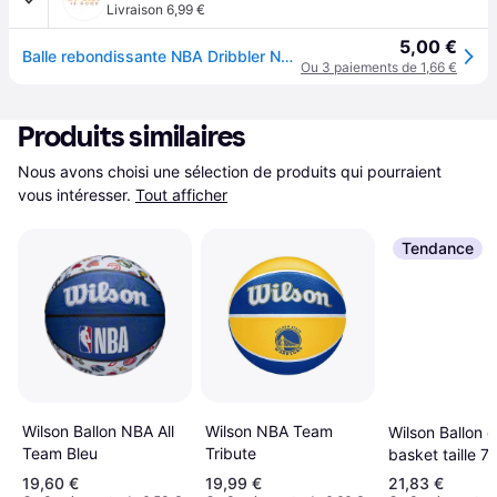
Livraison 6,99 €
5,00 €
Balle rebondissante NBA Dribbler NBA - Noir
Ou 3 paiements de 1,66 €
Produits similaires
Nous avons choisi une sélection de produits qui pourraient 
vous intéresser.
Tout afficher
Tendance
Wilson NBA Team
Wilson Ballon NBA All
Wilson Ballon 
Tribute
Team Bleu
basket taille 7 
wembanyama 
19,60 €
19,99 €
21,83 €