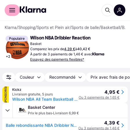
Acheter avec Klarna
Espace entreprises
Klarna
/
Shopping
/
Sports et Plein air
/
Sports de balle
/
Basketball
/
Basket
Wilson NBA Dribbler Reaction
Populaire
Basket
Comparez les prix de
4,39 €
à
40,42 €
À partir de 3 paiements de 1,46 € avec
+
2
Essayez des paiements flexibles*
Couleur
Recommandé
Prix avec frais de po
SPONSORISÉ
Kickz
4,95 €
Livraison gratuite
,
5 jours
Ou 3 paiements de 1,65 €
Wilson NBA All Team Basketball Basket-ball Multicolore - Sans
Basket Center
·
Prix le plus bas
Livraison 6,99 €
4,39 €
Balle rebondissante NBA Dribbler NBA - Noir
Ou 3 paiements de 1,46 €