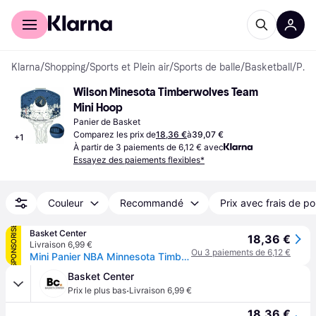
Acheter avec Klarna
Espace entreprises
Klarna
/
Shopping
/
Sports et Plein air
/
Sports de balle
/
Basketball
/
Paniers de Basket
Wilson Minesota Timberwolves Team 
Mini Hoop
Panier de Basket
Comparez les prix de
18,36 €
à
39,07 €
+
1
À partir de 3 paiements de 6,12 € avec
Essayez des paiements flexibles*
Couleur
Recommandé
Prix avec frais de po
SPONSORISÉ
Basket Center
18,36 €
Livraison 6,99 €
Ou 3 paiements de 6,12 €
Mini Panier NBA Minnesota Timberwolves - Bleu
Basket Center
·
Prix le plus bas
Livraison 6,99 €
18,36 €