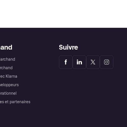
hand
Suivre
Marchand
archand
ec Klarna
éveloppeurs
érationnel
es et partenaires