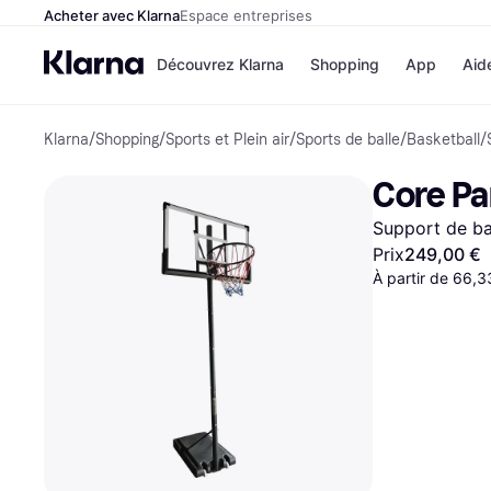
Acheter avec Klarna
Espace entreprises
Découvrez Klarna
Shopping
App
Aid
Klarna
/
Shopping
/
Sports et Plein air
/
Sports de balle
/
Basketball
/
Options de paiem
Magasins
Toutes les options d
Cdiscoun
Core Pa
paiement
Airbnb
Payer maintenant
Booking.
Support de ba
Paiement en 3 fois
Temu
Paiement à 30 jours
JD Sport
Prix
249,00 €
Klarna sur Apple Pa
À partir de 66,
Voir tous les