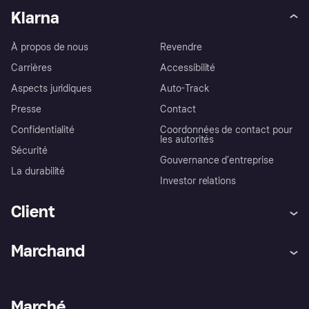
Klarna
À propos de nous
Revendre
Carrières
Accessibilité
Aspects juridiques
Auto-Track
Presse
Contact
Confidentialité
Coordonnées de contact pour
les autorités
Sécurité
Gouvernance d’entreprise
La durabilité
Investor relations
Client
Aide
Réclamations
Marchand
Login
Protection contre la fraude
Support Marchand
Portail développeurs
L'appli shopping de Klarna
Paramètres de confidentialité
Portail Marchand
Statut opérationnel
Marché
Explorez les magasins
Votre droit de rétractation