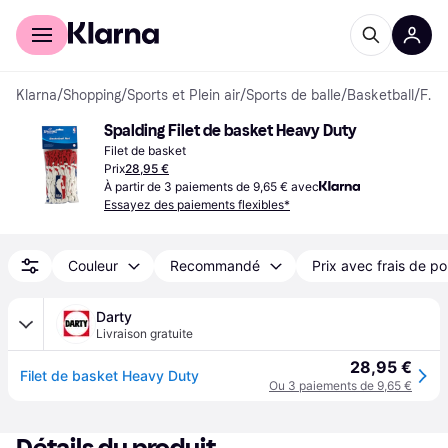
Acheter avec Klarna
Espace entreprises
Klarna
/
Shopping
/
Sports et Plein air
/
Sports de balle
/
Basketball
/
Filets de basket
Spalding Filet de basket Heavy Duty
Filet de basket
Prix
28,95 €
À partir de 3 paiements de 9,65 € avec
Essayez des paiements flexibles*
Couleur
Recommandé
Prix avec frais de po
Darty
Livraison gratuite
28,95 €
Filet de basket Heavy Duty
Ou 3 paiements de 9,65 €