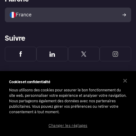
Vendre avec Klarna
Plateformes et partenaires
Politique de protection de
l’acheteur Klarna
France
Suivre
Cookies et confidentialité
Nous utilisons des cookies pour assurer le bon fonctionnement du
site web, personnaliser votre expérience et analyser votre navigation.
Nous partageons également des données avec nos partenaires
publicitaires. Vous pouvez gérer vos préférences ou retirer votre
consentement à tout moment.
Changer les réglages
Copyright © 2005-2026 Klarna Bank AB (publ). Headquarters: Stockholm, Sweden. All
rights reserved. Klarna Bank AB (publ). Sveavägen 46, 111 34 Stockholm. Organization