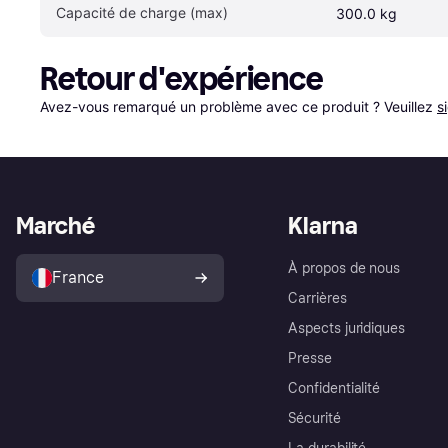
Capacité de charge (max)
300.0 kg
Retour d'expérience
Avez-vous remarqué un problème avec ce produit ? Veuillez 
s
Marché
Klarna
À propos de nous
France
Carrières
Aspects juridiques
Presse
Confidentialité
Sécurité