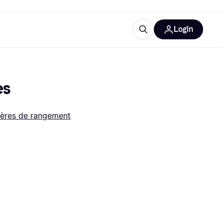
Login
lus d'informations
de bureau
u'est-ce que Klarna?
es
ères de rangement
catégories