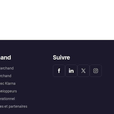
hand
Suivre
Marchand
archand
ec Klarna
éveloppeurs
érationnel
es et partenaires