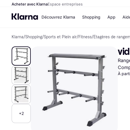
Acheter avec Klarna
Espace entreprises
Découvrez Klarna
Shopping
App
Aid
Klarna
/
Shopping
/
Sports et Plein air
/
Fitness
/
Étagères de range
Options de paiem
Magasins
Toutes les options d
Cdiscoun
vid
paiement
Airbnb
Payer maintenant
Booking.
Range
Paiement en 3 fois
Temu
Paiement à 30 jours
JD Sport
Compa
Klarna sur Apple Pa
À part
Voir tous les
+2