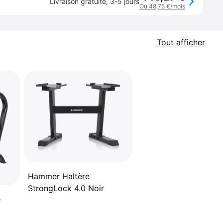
Livraison gratuite
,
3-5 jours
Ou 48,75 €/mois
Tout afficher
Hammer Haltère
StrongLock 4.0 Noir
e