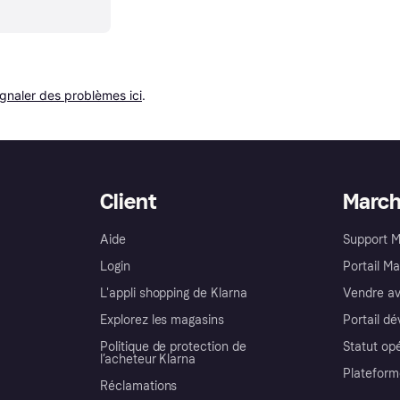
ignaler des problèmes ici
.
Client
Marc
Aide
Support 
Login
Portail M
L'appli shopping de Klarna
Vendre av
Explorez les magasins
Portail d
Politique de protection de
Statut op
l’acheteur Klarna
Plateform
Réclamations