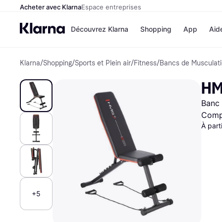
Acheter avec Klarna
Espace entreprises
Découvrez Klarna
Shopping
App
Aid
Klarna
/
Shopping
/
Sports et Plein air
/
Fitness
/
Bancs de Musculat
Options de paiem
Magasins
Toutes les options d
Cdiscoun
HM
paiement
Airbnb
Payer maintenant
Booking.
Banc 
Paiement en 3 fois
Temu
Paiement à 30 jours
JD Sport
Compa
Klarna sur Apple Pa
À part
Voir tous les
+5