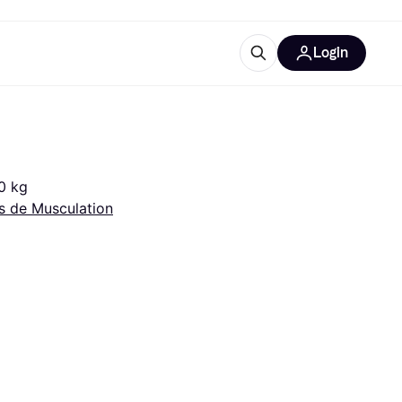
Login
lus d'informations
de bureau
u'est-ce que Klarna?
0 kg
s de Musculation
catégories