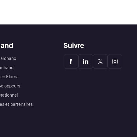
hand
Suivre
Marchand
archand
ec Klarna
éveloppeurs
érationnel
es et partenaires