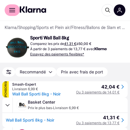
Acheter avec Klarna
Espace entreprises
Klarna
/
Shopping
/
Sports et Plein air
/
Fitness
/
Ballons de Slam et de Wall
Sporti Wall Ball 8kg
Comparez les prix de
41,31 €
à
50,00 €
À partir de 3 paiements de 13,77 € avec
Essayez des paiements flexibles*
Recommandé
Prix avec frais de port
SPONSORISÉ
Smash-Expert
42,04 €
Livraison 6,99 €
Ou 3 paiements de 14,01 €
Wall Ball Sporti 8kg - Noir
Basket Center
·
Prix le plus bas
Livraison 6,99 €
41,31 €
Wall Ball Sporti 8kg - Noir
Ou 3 paiements de 13,77 €