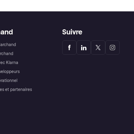
hand
Suivre
Marchand
archand
ec Klarna
éveloppeurs
érationnel
es et partenaires