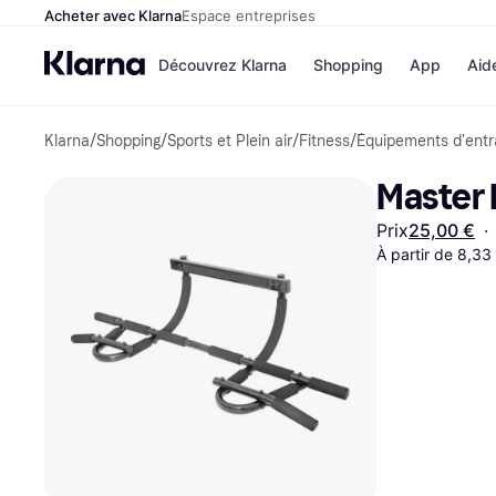
Acheter avec Klarna
Espace entreprises
Découvrez Klarna
Shopping
App
Aid
Klarna
/
Shopping
/
Sports et Plein air
/
Fitness
/
Équipements d'ent
Options de paiem
Magasins
Toutes les options d
Cdiscoun
Master 
paiement
Airbnb
Payer maintenant
Booking.
Prix
25,00 €
·
Paiement en 3 fois
Temu
Paiement à 30 jours
À partir de 8,33
JD Sport
Klarna sur Apple Pa
Voir tous les