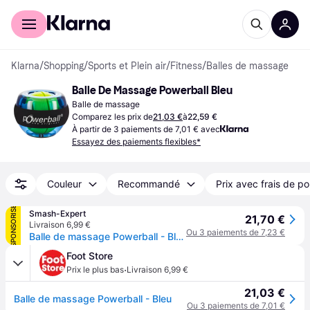
Acheter avec Klarna
Espace entreprises
Klarna
/
Shopping
/
Sports et Plein air
/
Fitness
/
Balles de massage
Balle De Massage Powerball Bleu
Balle de massage
Comparez les prix de
21,03 €
à
22,59 €
À partir de 3 paiements de 7,01 € avec
Essayez des paiements flexibles*
Couleur
Recommandé
Prix avec frais de po
SPONSORISÉ
Smash-Expert
21,70 €
Livraison 6,99 €
Ou 3 paiements de 7,23 €
Balle de massage Powerball - Bleu
Foot Store
·
Prix le plus bas
Livraison 6,99 €
21,03 €
Balle de massage Powerball - Bleu
Ou 3 paiements de 7,01 €