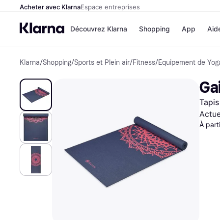
Acheter avec Klarna
Espace entreprises
Découvrez Klarna
Shopping
App
Aid
Klarna
/
Shopping
/
Sports et Plein air
/
Fitness
/
Équipement de Yog
Options de paiem
Magasins
Toutes les options d
Cdiscoun
Ga
paiement
Airbnb
Payer maintenant
Booking.
Tapis
Paiement en 3 fois
Temu
Paiement à 30 jours
JD Sport
Actue
Klarna sur Apple Pa
À part
Voir tous les