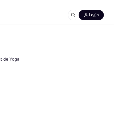
Login
lus d'informations
de bureau
u'est-ce que Klarna?
t de Yoga
catégories