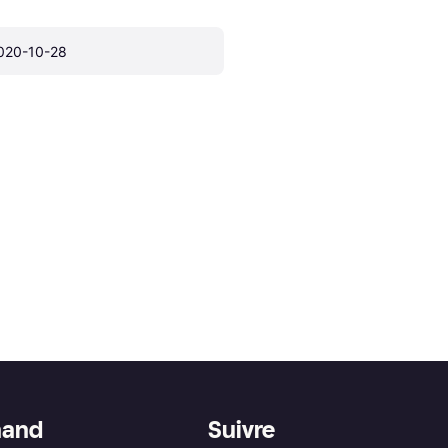
020-10-28
hand
Suivre