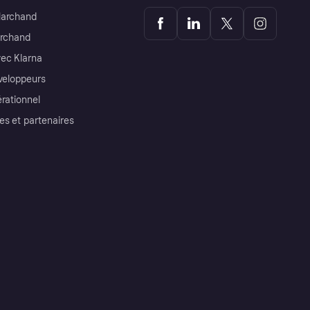
Marchand
archand
ec Klarna
éveloppeurs
érationnel
es et partenaires