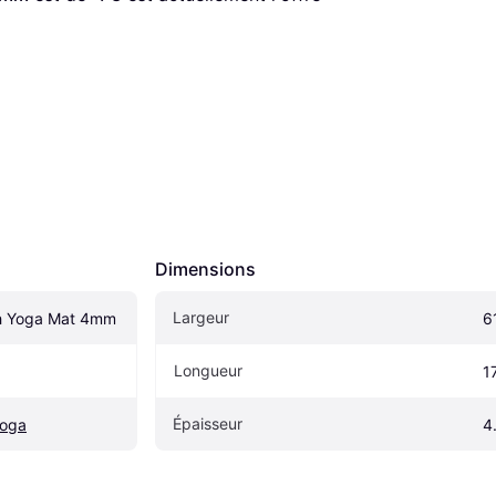
Dimensions
Largeur
h Yoga Mat 4mm
6
Longueur
1
Épaisseur
Yoga
4