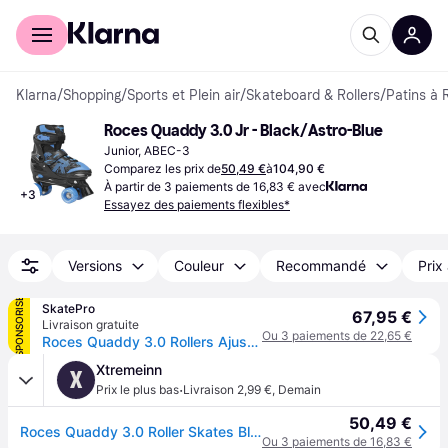
Acheter avec Klarna
Espace entreprises
Klarna
/
Shopping
/
Sports et Plein air
/
Skateboard & Rollers
/
Patins à 
Roces Quaddy 3.0 Jr - Black/Astro-Blue
Junior, ABEC-3
Comparez les prix de
50,49 €
à
104,90 €
À partir de 3 paiements de 16,83 € avec
+
3
Essayez des paiements flexibles*
Versions
Couleur
Recommandé
Prix
SPONSORISÉ
SkatePro
67,95 €
Livraison gratuite
Ou 3 paiements de 22,65 €
Roces Quaddy 3.0 Rollers Ajustables Enfants (Black/Astro Blue - 34-37)
Xtremeinn
X
·
Prix le plus bas
Livraison 2,99 €
,
Demain
50,49 €
Roces Quaddy 3.0 Roller Skates Bleu,Noir EU 26-29 Garçon
Ou 3 paiements de 16,83 €