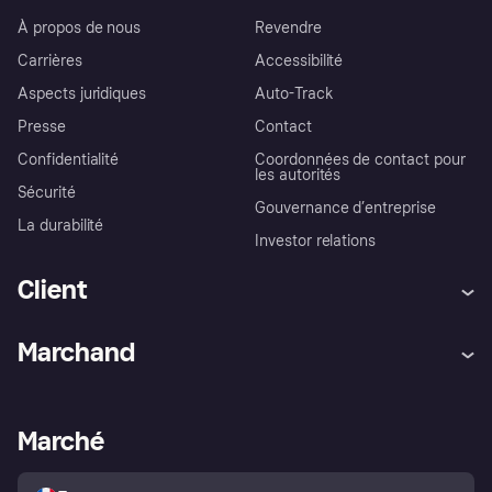
À propos de nous
Revendre
Carrières
Accessibilité
Aspects juridiques
Auto-Track
Presse
Contact
Confidentialité
Coordonnées de contact pour
les autorités
Sécurité
Gouvernance d’entreprise
La durabilité
Investor relations
Client
Aide
Réclamations
Marchand
Login
Protection contre la fraude
Support Marchand
Portail développeurs
L'appli shopping de Klarna
Paramètres de confidentialité
Portail Marchand
Statut opérationnel
Marché
Explorez les magasins
Votre droit de rétractation
Vendre avec Klarna
Plateformes et partenaires
Politique de protection de
l’acheteur Klarna