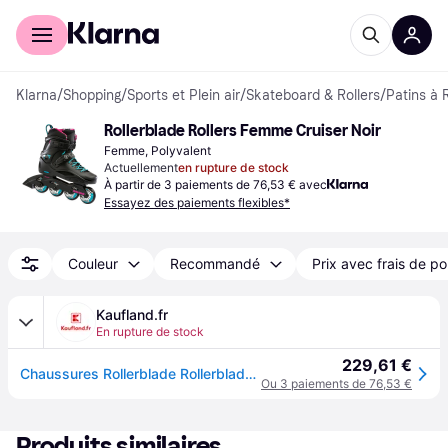
Acheter avec Klarna
Espace entreprises
Klarna
/
Shopping
/
Sports et Plein air
/
Skateboard & Rollers
/
Patins à 
Rollerblade Rollers Femme Cruiser Noir
Femme, Polyvalent
Actuellement
en rupture de stock
À partir de 3 paiements de 76,53 € avec
Essayez des paiements flexibles*
Couleur
Recommandé
Prix avec frais de po
Kaufland.fr
En rupture de stock
229,61 €
Chaussures Rollerblade Rollerblade RB Cruiser W pour Unisex
Ou 3 paiements de 76,53 €
Produits similaires