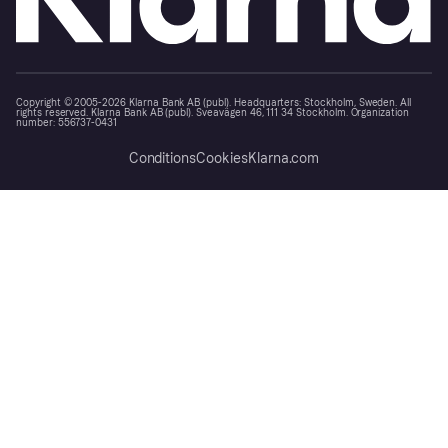
Copyright © 2005-2026 Klarna Bank AB (publ). Headquarters: Stockholm, Sweden. All
rights reserved. Klarna Bank AB (publ). Sveavägen 46, 111 34 Stockholm. Organization
number: 556737-0431
Conditions
Cookies
Klarna.com