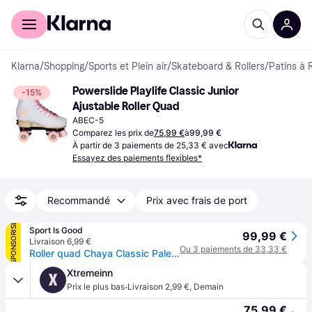
Acheter avec Klarna
Espace entreprises
Klarna
/
Shopping
/
Sports et Plein air
/
Skateboard & Rollers
/
Patins à 
Powerslide Playlife Classic Junior 
-15%
Ajustable Roller Quad
ABEC-5
Comparez les prix de
75,99 €
à
99,99 €
À partir de 3 paiements de 25,33 € avec
Essayez des paiements flexibles*
Recommandé
Prix avec frais de port
SPONSORISÉ
Sport Is Good
99,99 €
Livraison 6,99 €
Ou 3 paiements de 33,33 €
Roller quad Chaya Classic Pale - Blanc
Xtremeinn
X
·
Prix le plus bas
Livraison 2,99 €
,
Demain
75,99 €