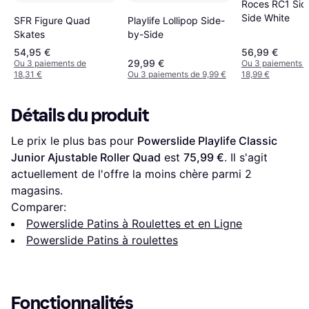
Roces RC1 Sid
Side White
Playlife Lollipop Side-
SFR Figure Quad
by-Side
Skates
54,95 €
56,99 €
29,99 €
Ou 3 paiements de
Ou 3 paiements 
18,31 €
Ou 3 paiements de 9,99 €
18,99 €
Détails du produit
Le prix le plus bas pour 
Powerslide Playlife Classic 
Junior Ajustable Roller Quad
 est 
75,99 €
. Il s'agit 
actuellement de l'offre la moins chère parmi 
2
magasins.
Comparer:
Powerslide Patins à Roulettes et en Ligne
Powerslide Patins à roulettes
Fonctionnalités