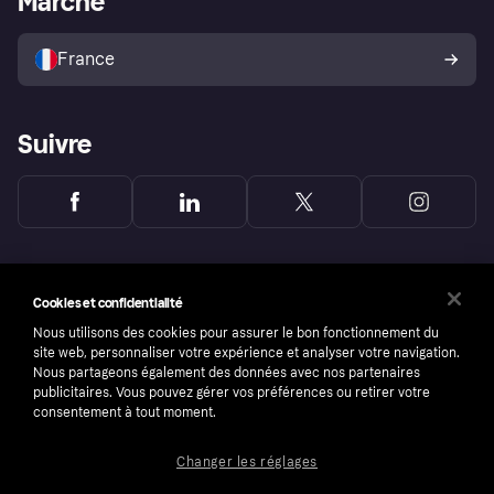
Marché
Vendre avec Klarna
Plateformes et partenaires
Politique de protection de
l’acheteur Klarna
France
Suivre
Cookies et confidentialité
Nous utilisons des cookies pour assurer le bon fonctionnement du
site web, personnaliser votre expérience et analyser votre navigation.
Nous partageons également des données avec nos partenaires
publicitaires. Vous pouvez gérer vos préférences ou retirer votre
consentement à tout moment.
Changer les réglages
Copyright © 2005-2026 Klarna Bank AB (publ). Headquarters: Stockholm, Sweden. All