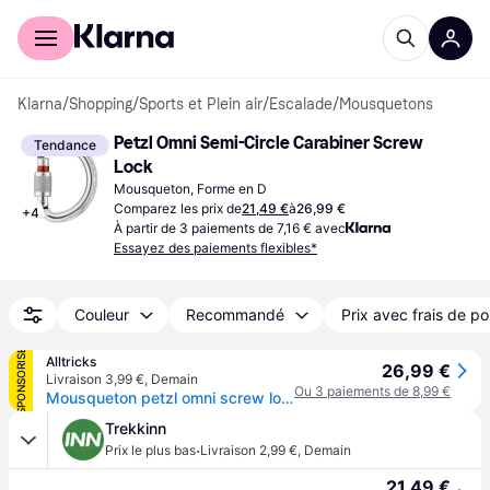
Acheter avec Klarna
Espace entreprises
Klarna
/
Shopping
/
Sports et Plein air
/
Escalade
/
Mousquetons
Petzl Omni Semi-Circle Carabiner Screw 
Tendance
Lock
Mousqueton, Forme en D
Comparez les prix de
21,49 €
à
26,99 €
+
4
À partir de 3 paiements de 7,16 € avec
Essayez des paiements flexibles*
Couleur
Recommandé
Prix avec frais de po
SPONSORISÉ
Alltricks
26,99 €
Livraison 3,99 €
,
Demain
Ou 3 paiements de 8,99 €
Mousqueton petzl omni screw lock
Trekkinn
·
Prix le plus bas
Livraison 2,99 €
,
Demain
21,49 €