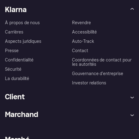
Klarna
À propos de nous
Revendre
Carrières
Accessibilité
Aspects juridiques
Auto-Track
Presse
Contact
Confidentialité
Coordonnées de contact pour
les autorités
Sécurité
Gouvernance d’entreprise
La durabilité
Investor relations
Client
Aide
Réclamations
Marchand
Login
Protection contre la fraude
Support Marchand
Portail développeurs
L'appli shopping de Klarna
Paramètres de confidentialité
Portail Marchand
Statut opérationnel
Explorez les magasins
Votre droit de rétractation