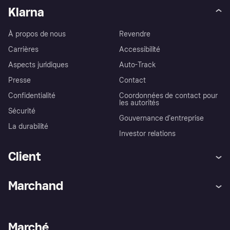
Klarna
À propos de nous
Revendre
Carrières
Accessibilité
Aspects juridiques
Auto-Track
Presse
Contact
Confidentialité
Coordonnées de contact pour
les autorités
Sécurité
Gouvernance d’entreprise
La durabilité
Investor relations
Client
Aide
Réclamations
Marchand
Login
Protection contre la fraude
Support Marchand
Portail développeurs
L'appli shopping de Klarna
Paramètres de confidentialité
Portail Marchand
Statut opérationnel
Marché
Explorez les magasins
Votre droit de rétractation