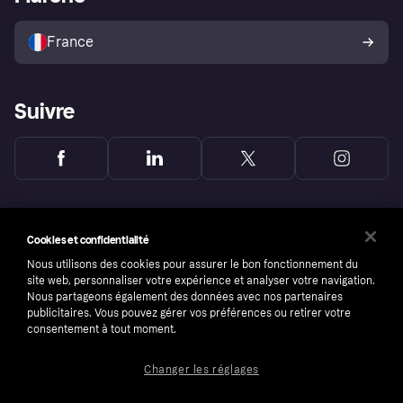
Vendre avec Klarna
Plateformes et partenaires
Politique de protection de
l’acheteur Klarna
France
Suivre
Cookies et confidentialité
Nous utilisons des cookies pour assurer le bon fonctionnement du
site web, personnaliser votre expérience et analyser votre navigation.
Nous partageons également des données avec nos partenaires
publicitaires. Vous pouvez gérer vos préférences ou retirer votre
consentement à tout moment.
Changer les réglages
Copyright © 2005-2026 Klarna Bank AB (publ). Headquarters: Stockholm, Sweden. All
rights reserved. Klarna Bank AB (publ). Sveavägen 46, 111 34 Stockholm. Organization