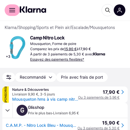
Acheter avec Klarna
Espace entreprises
Klarna
/
Shopping
/
Sports et Plein air
/
Escalade
/
Mousquetons
Camp Nitro Lock
Mousqueton, Forme de poire
Comparez les prix de
15,90 €
à
17,90 €
À partir de 3 paiements de 5,30 € avec
+
3
Essayez des paiements flexibles*
Recommandé
Prix avec frais de port
SPONSORISÉ
Nature & Découvertes
17,90 €
Livraison 9,90 €
,
3-5 jours
Ou 3 paiements de 5,96 €
Mousqueton hms à vis camp nitro lock bleu
Glisshop
G
·
Prix le plus bas
Livraison 6,95 €
15,90 €
C.A.M.P. - Nitro Lock Bleu - Mousqueton
Ou 3 paiements de 5,30 €