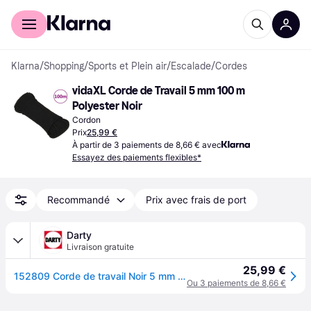
Acheter avec Klarna
Espace entreprises
Klarna
/
Shopping
/
Sports et Plein air
/
Escalade
/
Cordes
vidaXL Corde de Travail 5 mm 100 m 
Polyester Noir
Cordon
Prix
25,99 €
À partir de 3 paiements de 8,66 € avec
Essayez des paiements flexibles*
Recommandé
Prix avec frais de port
Darty
Livraison gratuite
25,99 €
152809 Corde de travail Noir 5 mm 100 m Polyester
Ou 3 paiements de 8,66 €