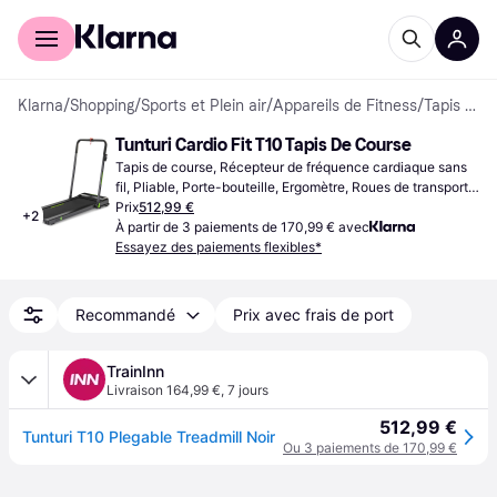
Acheter avec Klarna
Espace entreprises
Klarna
/
Shopping
/
Sports et Plein air
/
Appareils de Fitness
/
Tapis de course
Tunturi Cardio Fit T10 Tapis De Course
Tapis de course, Récepteur de fréquence cardiaque sans 
fil, Pliable, Porte-bouteille, Ergomètre, Roues de transport, 
USB, Bluetooth, Moniteur de fréquence cardiaque, Écran
Prix
512,99 €
+
2
À partir de 3 paiements de 170,99 € avec
Essayez des paiements flexibles*
Recommandé
Prix avec frais de port
TrainInn
Livraison 164,99 €
,
7 jours
512,99 €
Tunturi T10 Plegable Treadmill Noir
Ou 3 paiements de 170,99 €