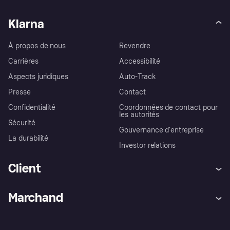
Klarna
À propos de nous
Revendre
Carrières
Accessibilité
Aspects juridiques
Auto-Track
Presse
Contact
Confidentialité
Coordonnées de contact pour
les autorités
Sécurité
Gouvernance d’entreprise
La durabilité
Investor relations
Client
Aide
Réclamations
Marchand
Login
Protection contre la fraude
Support Marchand
Portail développeurs
L'appli shopping de Klarna
Paramètres de confidentialité