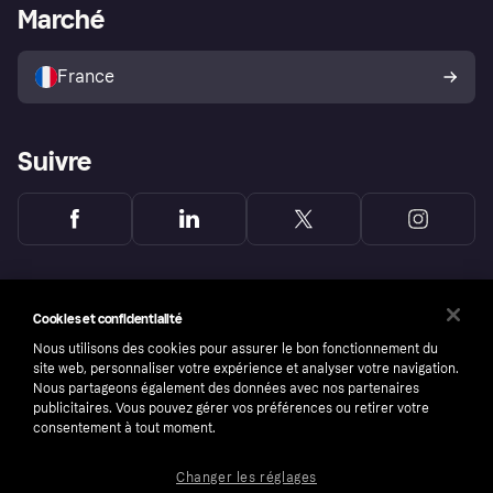
Portail Marchand
Statut opérationnel
Marché
Explorez les magasins
Votre droit de rétractation
Vendre avec Klarna
Plateformes et partenaires
Politique de protection de
l’acheteur Klarna
France
Suivre
Cookies et confidentialité
Nous utilisons des cookies pour assurer le bon fonctionnement du
site web, personnaliser votre expérience et analyser votre navigation.
Nous partageons également des données avec nos partenaires
publicitaires. Vous pouvez gérer vos préférences ou retirer votre
consentement à tout moment.
Changer les réglages