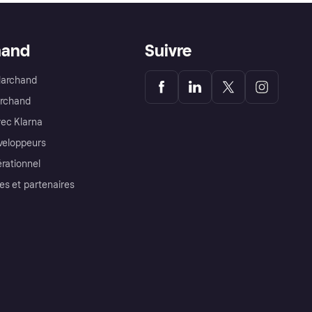
hand
Suivre
Marchand
archand
ec Klarna
éveloppeurs
érationnel
es et partenaires