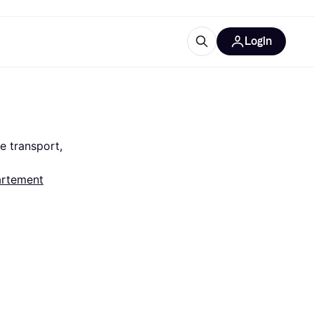
Login
lus d'informations
de bureau
u'est-ce que Klarna?
 transport, 
artement
catégories