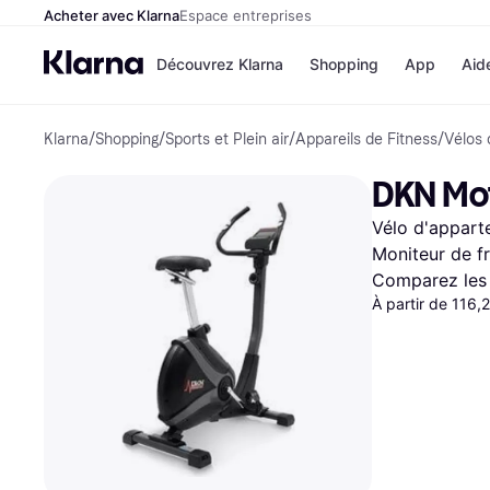
Acheter avec Klarna
Espace entreprises
Découvrez Klarna
Shopping
App
Aid
Klarna
/
Shopping
/
Sports et Plein air
/
Appareils de Fitness
/
Vélos 
Options de paiem
Magasins
Toutes les options d
Cdiscoun
DKN Mo
paiement
Airbnb
Payer maintenant
Booking.
Vélo d'apparte
Paiement en 3 fois
Temu
Paiement à 30 jours
JD Sport
Moniteur de f
Klarna sur Apple Pa
Comparez les 
À partir de 116,
Voir tous les