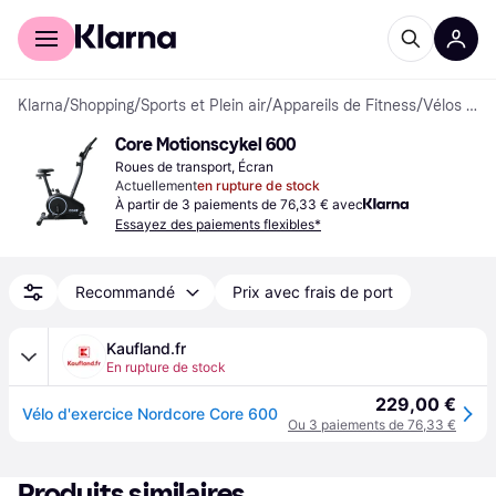
Acheter avec Klarna
Espace entreprises
Klarna
/
Shopping
/
Sports et Plein air
/
Appareils de Fitness
/
Vélos d'appartement
Core Motionscykel 600
Roues de transport, Écran
Actuellement
en rupture de stock
À partir de 3 paiements de 76,33 € avec
Essayez des paiements flexibles*
Recommandé
Prix avec frais de port
Kaufland.fr
En rupture de stock
229,00 €
Vélo d'exercice Nordcore Core 600
Ou 3 paiements de 76,33 €
Produits similaires