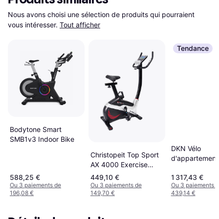
Nous avons choisi une sélection de produits qui pourraient 
vous intéresser.
Tout afficher
Tendance
Bodytone Smart
SMB1v3 Indoor Bike
DKN Vélo
Christopeit Top Sport
d'appartement
AX 4000 Exercise
Technology E
Bike
588,25 €
449,10 €
1 317,43 €
Noir
Ou 3 paiements de
Ou 3 paiements de
Ou 3 paiements 
196,08 €
149,70 €
439,14 €