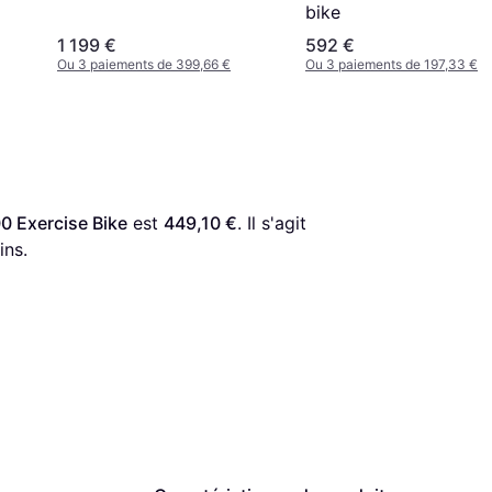
bike
D'entrée
1 199 €
592 €
Ou 3 paiements de 399,66 €
Ou 3 paiements de 197,33 €
0 Exercise Bike
 est 
449,10 €
. Il s'agit 
ins.