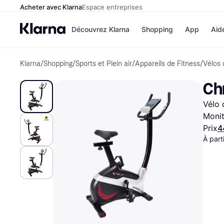
Acheter avec Klarna
Espace entreprises
Découvrez Klarna
Shopping
App
Aid
Klarna
/
Shopping
/
Sports et Plein air
/
Appareils de Fitness
/
Vélos 
Options de paiem
Magasins
Toutes les options d
Cdiscoun
Ch
paiement
Airbnb
Payer maintenant
Booking.
Vélo 
Paiement en 3 fois
Temu
Paiement à 30 jours
JD Sport
Monit
Klarna sur Apple Pa
Prix
4
À part
Voir tous les