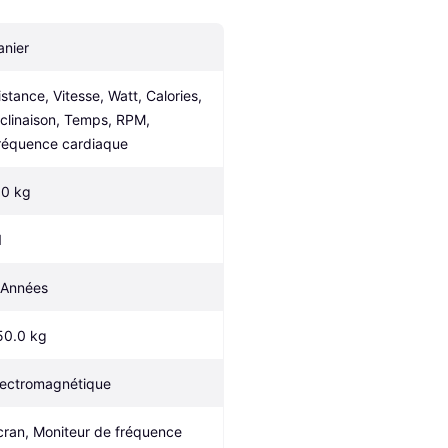
anier
istance, Vitesse, Watt, Calories, 
nclinaison, Temps, RPM, 
réquence cardiaque
.0 kg
1
 Années
50.0 kg
lectromagnétique
cran, Moniteur de fréquence 