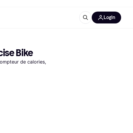
Login
lus d'informations
de bureau
u'est-ce que Klarna?
cise Bike
ompteur de calories, 
catégories