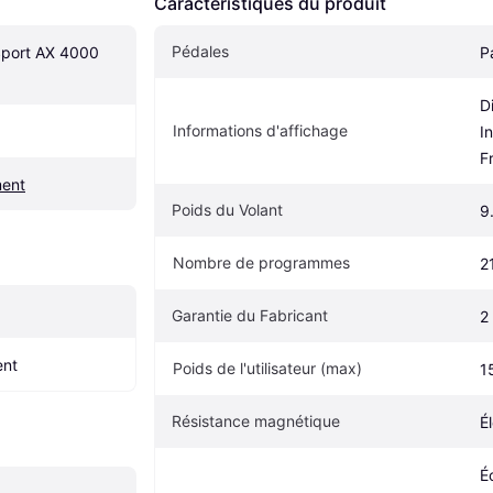
Caractéristiques du produit
Pédales
Sport AX 4000 
P
D
Informations d'affichage
I
F
ment
Poids du Volant
9
Nombre de programmes
2
Garantie du Fabricant
2
ent
Poids de l'utilisateur (max)
1
Résistance magnétique
É
É