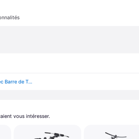
onnalités
ArtSport Station de Musculation ProfiGym 2000 avec Barre de Traction latissimus et Butterfly, poulie et extenseur de Jambes – 9 Poids de 40kg en Tout – Appareil de Musculation à Domicile
aient vous intéresser.