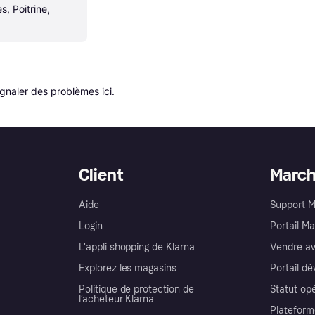
, Poitrine, 
ignaler des problèmes ici
.
Client
Marc
Aide
Support 
Login
Portail M
L'appli shopping de Klarna
Vendre av
Explorez les magasins
Portail d
Politique de protection de
Statut op
l’acheteur Klarna
Plateform