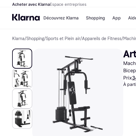
Acheter avec Klarna
Espace entreprises
Découvrez Klarna
Shopping
App
Aid
Klarna
/
Shopping
/
Sports et Plein air
/
Appareils de Fitness
/
Machi
Options de paiem
Magasins
Toutes les options d
Cdiscoun
Ar
paiement
Airbnb
Payer maintenant
Booking.
Machi
Paiement en 3 fois
Temu
Paiement à 30 jours
JD Sport
Bicep
Klarna sur Apple Pa
Prix
3
À part
Voir tous les