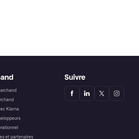
hand
Suivre
Marchand
archand
ec Klarna
éveloppeurs
érationnel
es et partenaires