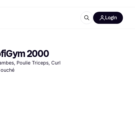
Login
lus d'informations
de bureau
u'est-ce que Klarna?
rofiGym 2000
bes, Poulie Triceps, Curl 
 Couché
catégories