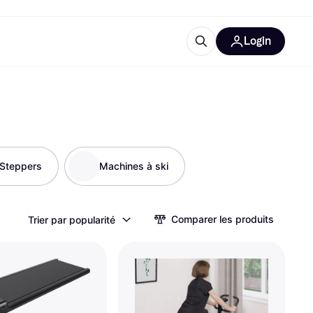
Login
lus d'informations
de bureau
u'est-ce que Klarna?
Steppers
Machines à ski
catégories
Comparer les produits
Trier par popularité