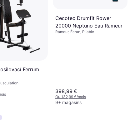
Cecotec Drumfit Rower
20000 Neptuno Eau Rameur
Rameur, Écran, Pliable
silovací Ferrum
usculation
€
398,99 €
mois
Ou 132,99 €/mois
9+ magasins