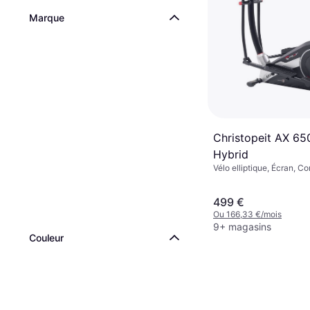
Marque
Christopeit AX 65
Hybrid
Vélo elliptique, Écran, C
calories, Moniteur de fr
cardiaque
499 €
Ou 166,33 €/mois
9+ magasins
Couleur