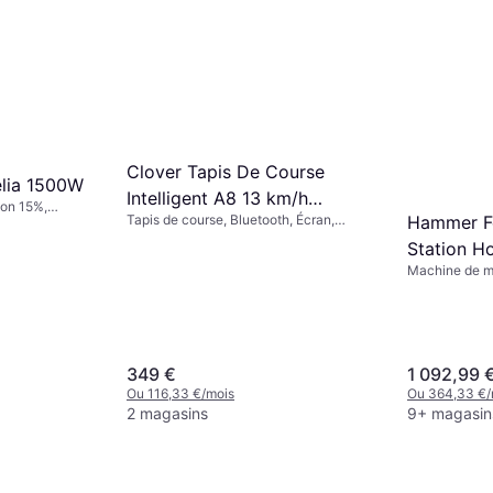
Clover Tapis De Course
lia 1500W
Intelligent A8 13 km/h
son 15%,
Tapis de course, Bluetooth, Écran,
Hammer Fe
Bluetooth
Pliable, Roues de transport
Station 
Machine de mu
Flexion Jamb
Développé Ép
349 €
1 092,99 
Ou 116,33 €/mois
Ou 364,33 €/
2 magasins
9+ magasin