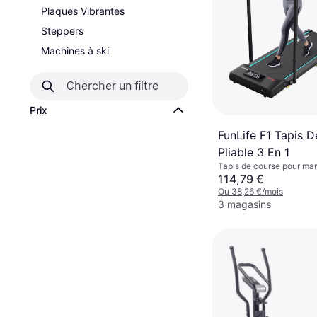
Plaques Vibrantes
Steppers
Machines à ski
Prix
FunLife F1 Tapis 
Pliable 3 En 1
Tapis de course pour mar
course, Pliable, Roues de
114,79 €
Écran
Ou 38,26 €/mois
3 magasins