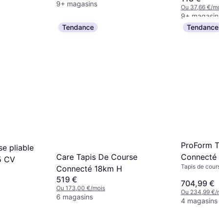
9+ magasins
calories, Mon
Ou 37,66 €/m
cardiaque
9+ magasin
Tendance
Tendance
ProForm T
e pliable
Care Tapis De Course
Connecté 
5 CV
Tapis de cour
Connecté 18km H
TL
519 €
704,99 €
Ou 173,00 €/mois
Ou 234,99 €/
6 magasins
4 magasins