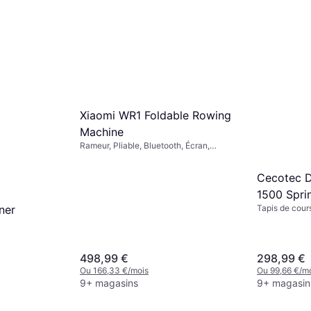
Xiaomi WR1 Foldable Rowing
Machine
Rameur, Pliable, Bluetooth, Écran,
Roues de transport
Cecotec 
1500 Sprin
ner
Tapis de cour
Roues de trans
Bluetooth, Pli
498,99 €
298,99 €
Ou 166,33 €/mois
Ou 99,66 €/m
9+ magasins
9+ magasin