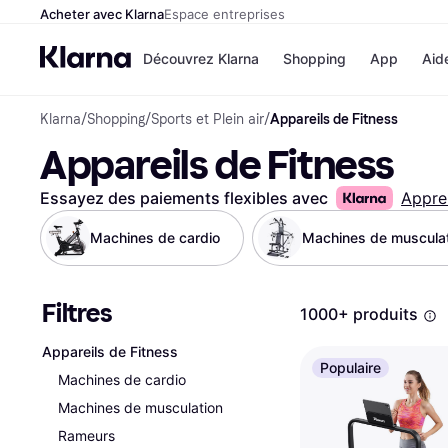
Acheter avec Klarna
Espace entreprises
Découvrez Klarna
Shopping
App
Aid
Klarna
/
Shopping
/
Sports et Plein air
/
Appareils de Fitness
Options de paiem
Magasins
Appareils de Fitness
Toutes les options d
Cdiscoun
paiement
Airbnb
Payer maintenant
Booking.
Essayez des paiements flexibles avec
Appre
Paiement en 3 fois
Temu
Paiement à 30 jours
JD Sport
Machines de cardio
Machines de muscula
Klarna sur Apple Pa
Filtres
Voir tous les
1000+ produits
Appareils de Fitness
Populaire
Machines de cardio
Machines de musculation
Rameurs