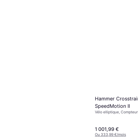
Hammer Crosstrai
SpeedMotion II
Vélo elliptique, Compteur
Compteur de calories, Mo
fréquence cardiaque, Blu
Roues de transport
1 001,99 €
Ou 333,99 €/mois