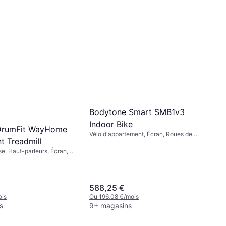
Course Noir
Tapis de course, Écran, Roues de
transport
359,10 €
Ou 119,70 €/mois
9+ magasins
Bodytone Smart SMB1v3
Indoor Bike
DrumFit WayHome
Vélo d'appartement, Écran, Roues de
t Treadmill
transport, Bluetooth, Porte-bouteille
se, Haut-parleurs, Écran,
port, Porte-bouteille,
able
588,25 €
ois
Ou 196,08 €/mois
s
9+ magasins