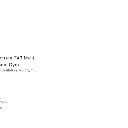
rrum TX3 Multi-
Home Gym
sculation, Multigym,
es, Développé Couché,
aules, Presse Jambes
€
mois
s
Christopeit Sport Tapis De