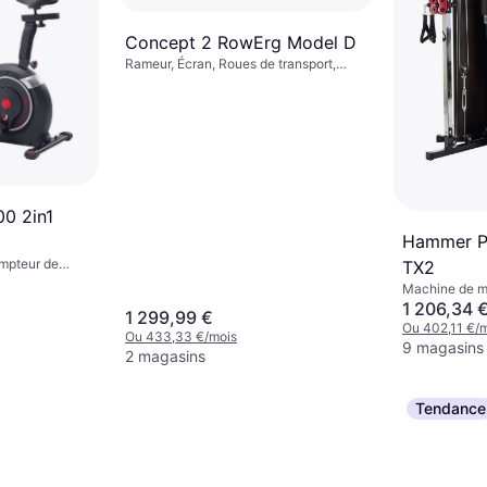
Concept 2 RowErg Model D
Rameur, Écran, Roues de transport,
Pliable, Bluetooth
00 2in1
Hammer Po
ompteur de
TX2
équence
Machine de m
1 206,34 
1 299,99 €
Ou 402,11 €/
Ou 433,33 €/mois
9 magasins
2 magasins
Tendance