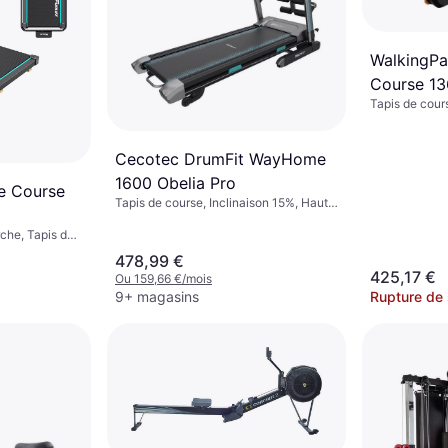
WalkingPa
Course 13
Tapis de cour
Écran
Cecotec DrumFit WayHome
1600 Obelia Pro
De Course
Tapis de course, Inclinaison 15%, Haut-
parleurs, USB, Pliable, Écran, Roues de
transport, Porte-bouteille
che, Tapis de
 transport,
478,99 €
425,17 €
Ou 159,66 €/mois
9+ magasins
Rupture de