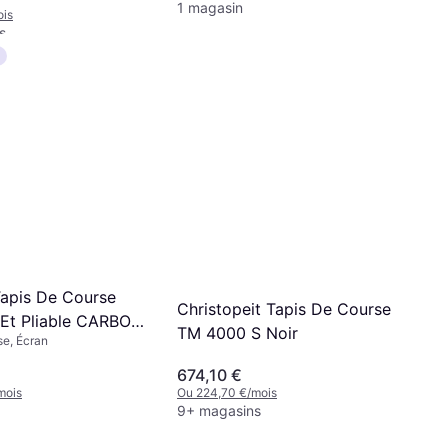
1 magasin
iteur de fréquence
ois
s
apis De Course
Christopeit Tapis De Course
Et Pliable CARBON
TM 4000 S Noir
se, Écran
674,10 €
mois
Ou 224,70 €/mois
9+ magasins