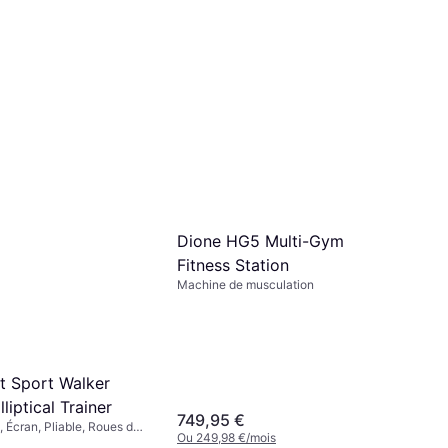
Dione HG5 Multi-Gym
Fitness Station
Machine de musculation
it Sport Walker
liptical Trainer
749,95 €
e, Écran, Pliable, Roues de
Ou 249,98 €/mois
gomètre, Compteur de