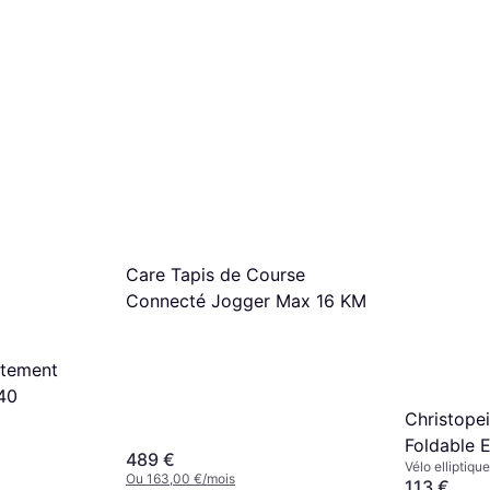
Care Tapis de Course
Connecté Jogger Max 16 KM
rtement
40
Christope
Foldable El
489 €
Vélo elliptiqu
Ou 163,00 €/mois
transport, Er
113 €