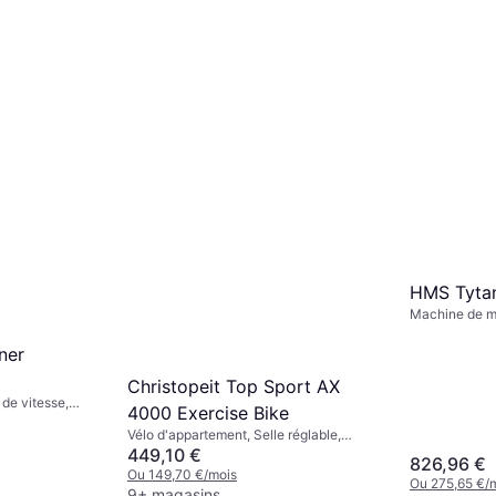
HMS Tyta
Machine de mu
Développé Co
Épaules, Pres
ner
Jambes
Christopeit Top Sport AX
 de vitesse,
4000 Exercise Bike
niteur de
Vélo d'appartement, Selle réglable,
etooth, Écran,
Écran, Roues de transport, Compteur de
449,10 €
826,96 €
calories, Moniteur de fréquence
Ou 149,70 €/mois
Ou 275,65 €/
cardiaque, Bluetooth, Ergomètre
9+ magasins