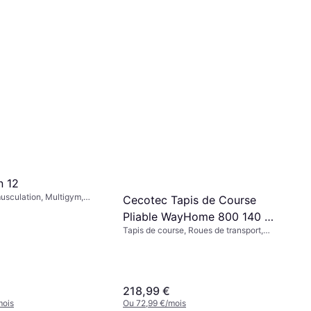
n 12
sculation, Multigym,
Cecotec Tapis de Course
uché, Développé
Pliable WayHome 800 140 x
se Jambes, Flexion
Tapis de course, Roues de transport,
40 cm
Pliable, Écran
218,99 €
mois
Ou 72,99 €/mois