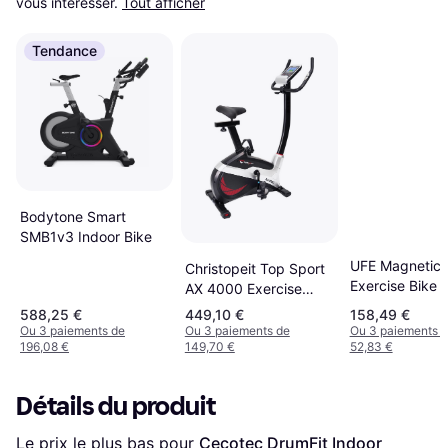
vous intéresser.
Tout afficher
Tendance
Bodytone Smart
SMB1v3 Indoor Bike
UFE Magnetic
Christopeit Top Sport
Exercise Bike 
AX 4000 Exercise
Urban Fitness
Bike
588,25 €
449,10 €
158,49 €
Ou 3 paiements de
Ou 3 paiements de
Ou 3 paiements 
196,08 €
149,70 €
52,83 €
Détails du produit
Le prix le plus bas pour 
Cecotec DrumFit Indoor 