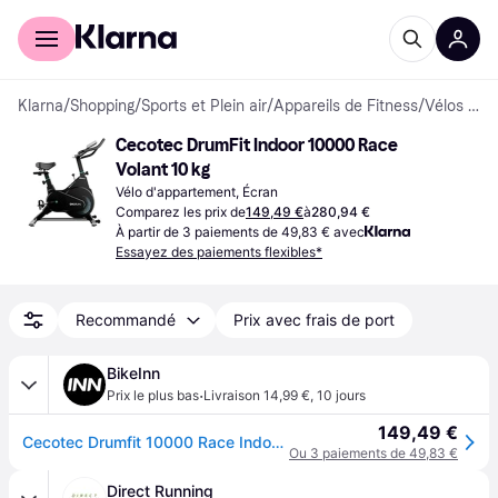
Acheter avec Klarna
Espace entreprises
Klarna
/
Shopping
/
Sports et Plein air
/
Appareils de Fitness
/
Vélos d'appartement
Cecotec DrumFit Indoor 10000 Race 
Volant 10 kg
Vélo d'appartement, Écran
Comparez les prix de
149,49 €
à
280,94 €
À partir de 3 paiements de 49,83 € avec
Essayez des paiements flexibles*
Recommandé
Prix avec frais de port
BikeInn
·
Prix le plus bas
Livraison 14,99 €
,
10 jours
149,49 €
Cecotec Drumfit 10000 Race Indoor Bike Argenté
Ou 3 paiements de 49,83 €
Direct Running