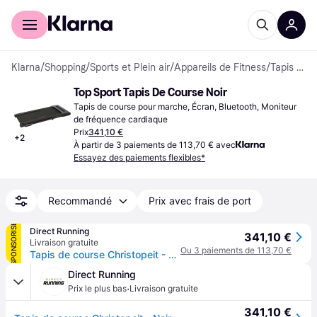
Acheter avec Klarna
Espace entreprises
Klarna
/
Shopping
/
Sports et Plein air
/
Appareils de Fitness
/
Tapis de course
Top Sport Tapis De Course Noir
Tapis de course pour marche, Écran, Bluetooth, Moniteur 
de fréquence cardiaque
Prix
341,10 €
+
2
À partir de 3 paiements de 113,70 € avec
Essayez des paiements flexibles*
Recommandé
Prix avec frais de port
SPONSORISÉ
Direct Running
341,10 €
Livraison gratuite
Ou 3 paiements de 113,70 €
Tapis de course Christopeit - Noir
Direct Running
·
Prix le plus bas
Livraison gratuite
341,10 €