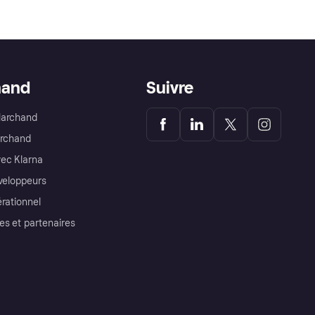
hand
Suivre
Marchand
archand
ec Klarna
éveloppeurs
érationnel
es et partenaires