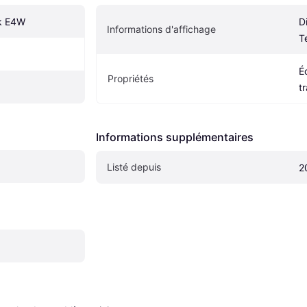
k E4W
D
Informations d'affichage
T
É
Propriétés
t
Informations supplémentaires
Listé depuis
2