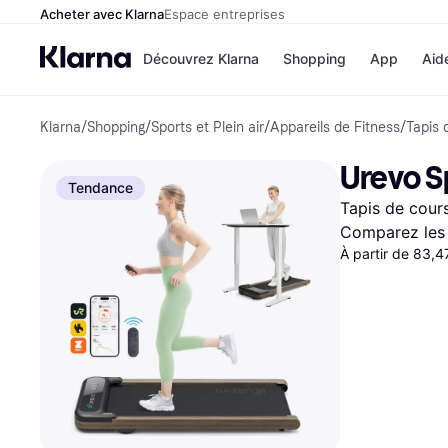
Acheter avec Klarna
Espace entreprises
Découvrez Klarna
Shopping
App
Aid
Klarna
/
Shopping
/
Sports et Plein air
/
Appareils de Fitness
/
Tapis 
Options de paiement
Magasins
Toutes les options de 
Cdiscoun
Urevo 
Payer maintenant
Airbnb
Tendance
Paiement en 3 fois
Booking.
Tapis de cours
Paiement à 30 jours
Temu
Klarna sur Apple Pay
JD Sports
Comparez les 
À partir de 83,
Voir tous les