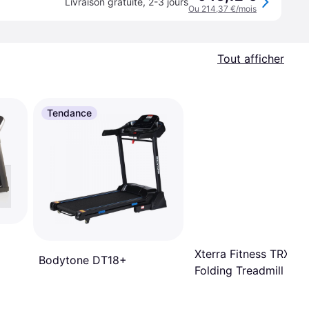
Livraison gratuite
,
2-3 jours
Ou 214,37 €/mois
Tout afficher
Tendance
Xterra Fitness TRX45
Bodytone DT18+
Folding Treadmill