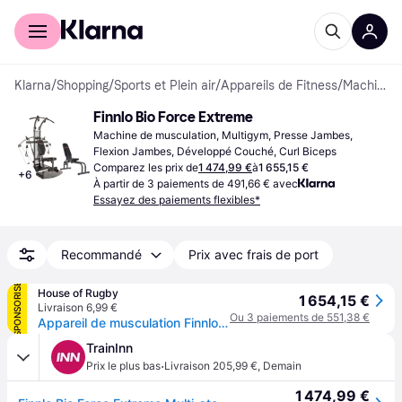
Acheter avec Klarna
Espace entreprises
Klarna
/
Shopping
/
Sports et Plein air
/
Appareils de Fitness
/
Machines de musculation
Finnlo Bio Force Extreme
Machine de musculation, Multigym, Presse Jambes, 
Flexion Jambes, Développé Couché, Curl Biceps
Comparez les prix de
1 474,99 €
à
1 655,15 €
+
6
À partir de 3 paiements de 491,66 € avec
Essayez des paiements flexibles*
Recommandé
Prix avec frais de port
SPONSORISÉ
House of Rugby
1 654,15 €
Livraison 6,99 €
Ou 3 paiements de 551,38 €
Appareil de musculation Finnlo Bio-Force Extreme - Gris
TrainInn
·
Prix le plus bas
Livraison 205,99 €
,
Demain
1 474,99 €