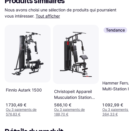
Produits similaires
Nous avons choisi une sélection de produits qui pourraient 
vous intéresser.
Tout afficher
Tendance
Hammer Ferru
Multi-Station 
Finnlo Autark 1500
Christopeit Appareil
Gym
Musculation Station
Fitness SP 2000 Noir
1 730,49 €
566,10 €
1 092,99 €
Ou 3 paiements de
Ou 3 paiements de
Ou 3 paiements 
576,83 €
188,70 €
364,33 €